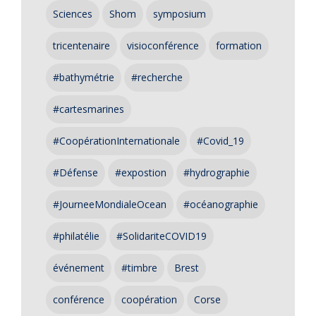
Sciences
Shom
symposium
tricentenaire
visioconférence
formation
#bathymétrie
#recherche
#cartesmarines
#CoopérationInternationale
#Covid_19
#Défense
#expostion
#hydrographie
#JourneeMondialeOcean
#océanographie
#philatélie
#SolidariteCOVID19
événement
#timbre
Brest
conférence
coopération
Corse