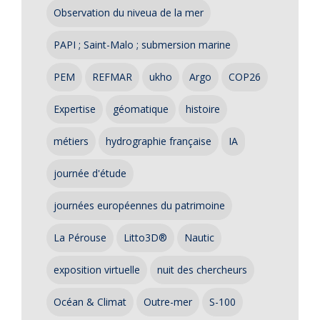
Observation du niveua de la mer
PAPI ; Saint-Malo ; submersion marine
PEM
REFMAR
ukho
Argo
COP26
Expertise
géomatique
histoire
métiers
hydrographie française
IA
journée d'étude
journées européennes du patrimoine
La Pérouse
Litto3D®
Nautic
exposition virtuelle
nuit des chercheurs
Océan & Climat
Outre-mer
S-100