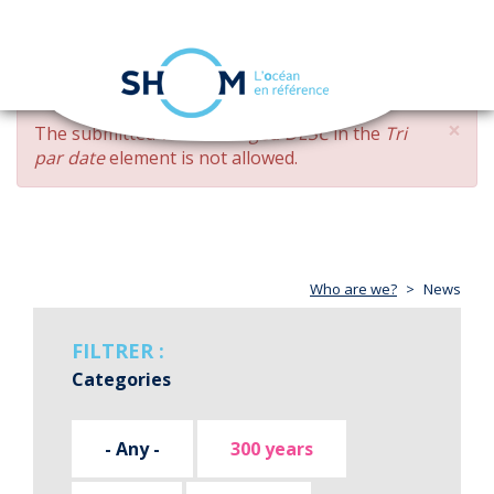
Cookies management panel
Toggle
navigation
Skip
×
ERROR
The submitted value
changed DESC
in the
Tri
to
MESSAGE
par date
element is not allowed.
main
content
Who are we?
News
FILTRER :
Categories
- Any -
300 years