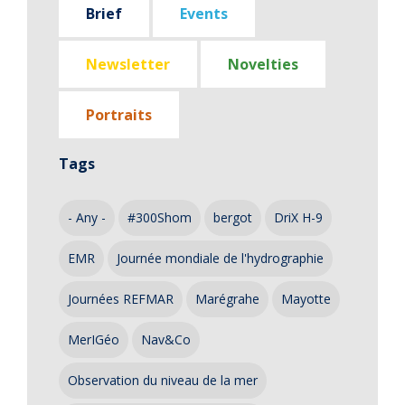
Brief
Events
Newsletter
Novelties
Portraits
Tags
- Any -
#300Shom
bergot
DriX H-9
EMR
Journée mondiale de l'hydrographie
Journées REFMAR
Marégrahe
Mayotte
MerIGéo
Nav&Co
Observation du niveau de la mer