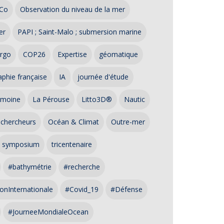
Co
Observation du niveau de la mer
er
PAPI ; Saint-Malo ; submersion marine
rgo
COP26
Expertise
géomatique
phie française
IA
journée d'étude
imoine
La Pérouse
Litto3D®
Nautic
 chercheurs
Océan & Climat
Outre-mer
symposium
tricentenaire
#bathymétrie
#recherche
onInternationale
#Covid_19
#Défense
#JourneeMondialeOcean