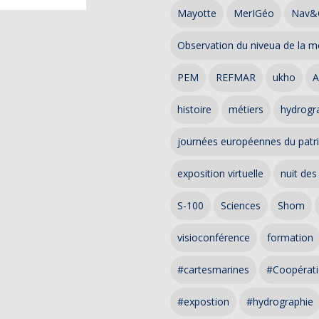
Mayotte
MerIGéo
Nav&
Observation du niveua de la m
PEM
REFMAR
ukho
A
histoire
métiers
hydrogra
journées européennes du patr
exposition virtuelle
nuit des
S-100
Sciences
Shom
visioconférence
formation
#cartesmarines
#Coopérati
#expostion
#hydrographie