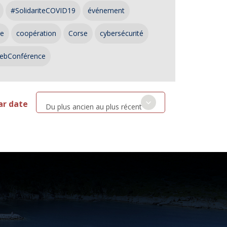
#SolidariteCOVID19
événement
ce
coopération
Corse
cybersécurité
ebConférence
ar date
Du plus ancien au plus récent