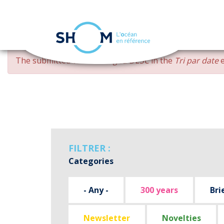
Cookies management panel
Skip
ERROR
The submitted value
changed DESC
in the
Tri par date
e
to
MESSAGE
main
content
FILTRER :
Categories
- Any -
300 years
Bri
Newsletter
Novelties