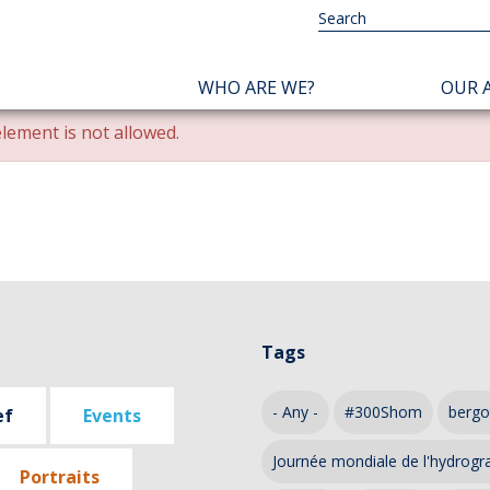
NAVIGATION
WHO ARE WE?
OUR A
PRINCIPALE
lement is not allowed.
Tags
- Any -
#300Shom
bergo
ef
Events
Journée mondiale de l'hydrogr
Portraits