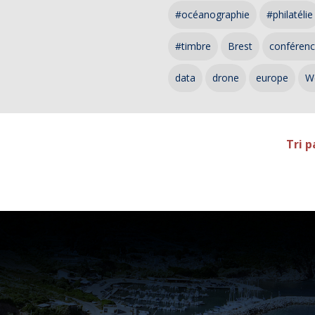
#océanographie
#philatélie
#timbre
Brest
conféren
data
drone
europe
W
Tri p