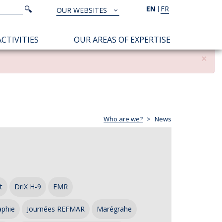
Search
EN
FR
Search
OUR WEBSITES
TOUS
NOS
CTIVITIES
OUR AREAS OF EXPERTISE
SITES
×
Who are we?
News
t
DriX H-9
EMR
aphie
Journées REFMAR
Marégrahe