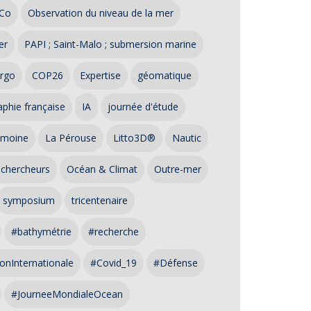
Co
Observation du niveau de la mer
er
PAPI ; Saint-Malo ; submersion marine
rgo
COP26
Expertise
géomatique
phie française
IA
journée d'étude
imoine
La Pérouse
Litto3D®
Nautic
 chercheurs
Océan & Climat
Outre-mer
symposium
tricentenaire
#bathymétrie
#recherche
onInternationale
#Covid_19
#Défense
#JourneeMondialeOcean