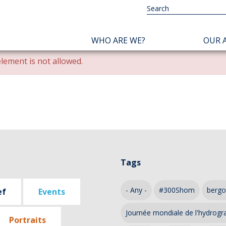
NAVIGATION
WHO ARE WE?
OUR A
PRINCIPALE
lement is not allowed.
Tags
- Any -
#300Shom
bergo
ef
Events
Journée mondiale de l'hydrogr
Portraits