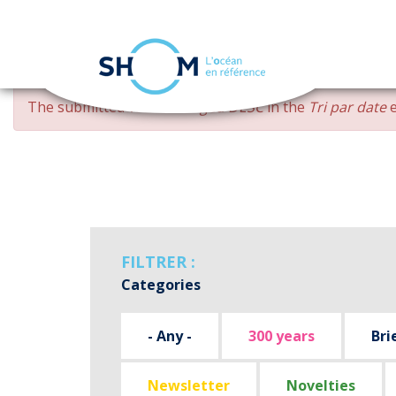
Cookies management panel
Skip
ERROR
The submitted value
changed DESC
in the
Tri par date
e
to
MESSAGE
main
content
FILTRER :
Categories
- Any -
300 years
Bri
Newsletter
Novelties