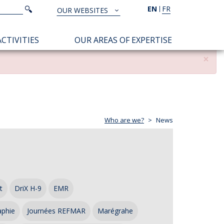
Search
EN
FR
Search
OUR WEBSITES
TOUS
NOS
CTIVITIES
OUR AREAS OF EXPERTISE
SITES
×
Who are we?
News
t
DriX H-9
EMR
aphie
Journées REFMAR
Marégrahe