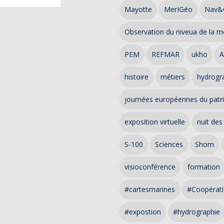
Mayotte
MerIGéo
Nav&
Observation du niveua de la m
PEM
REFMAR
ukho
A
histoire
métiers
hydrogra
journées européennes du patr
exposition virtuelle
nuit des
S-100
Sciences
Shom
visioconférence
formation
#cartesmarines
#Coopérati
#expostion
#hydrographie