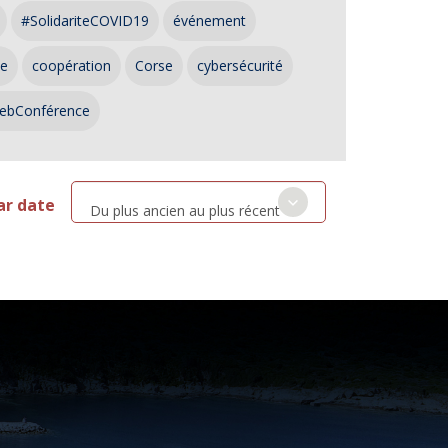
#SolidariteCOVID19
événement
ce
coopération
Corse
cybersécurité
ebConférence
ar date
Du plus ancien au plus récent