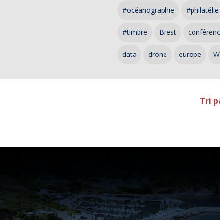
#océanographie
#philatélie
#timbre
Brest
conféren
data
drone
europe
W
Tri p