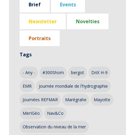
Brief
Events
Newsletter
Novelties
Portraits
Tags
- Any -
#300Shom
bergot
DriX H-9
EMR
Journée mondiale de l'hydrographie
Journées REFMAR
Marégrahe
Mayotte
MerIGéo
Nav&Co
Observation du niveau de la mer