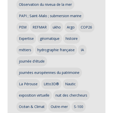
Observation du niveua de la mer
PAPI ; Saint-Malo ; submersion marine
PEM
REFMAR
ukho
Argo
COP26
Expertise
géomatique
histoire
métiers
hydrographie française
IA
journée d'étude
journées européennes du patrimoine
La Pérouse
Litto3D®
Nautic
exposition virtuelle
nuit des chercheurs
Océan & Climat
Outre-mer
S-100