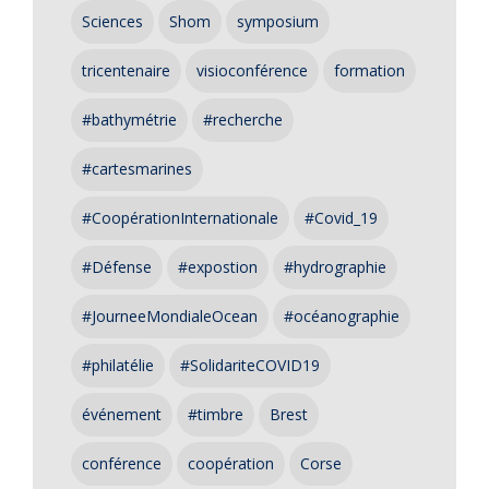
Sciences
Shom
symposium
tricentenaire
visioconférence
formation
#bathymétrie
#recherche
#cartesmarines
#CoopérationInternationale
#Covid_19
#Défense
#expostion
#hydrographie
#JourneeMondialeOcean
#océanographie
#philatélie
#SolidariteCOVID19
événement
#timbre
Brest
conférence
coopération
Corse