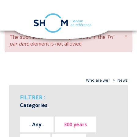
Cookies management panel
Toggle
navigation
Skip
×
ERROR
The submitted value
changed DESC
in the
Tri
to
MESSAGE
par date
element is not allowed.
main
content
Who are we?
News
FILTRER :
Categories
- Any -
300 years