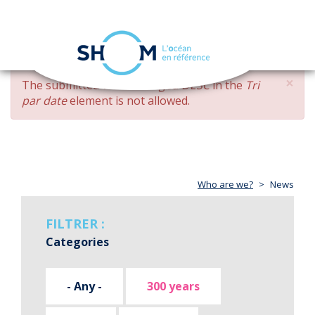
Cookies management panel
Toggle
navigation
Skip
×
ERROR
The submitted value
changed DESC
in the
Tri
to
MESSAGE
par date
element is not allowed.
main
content
Who are we?
News
FILTRER :
Categories
- Any -
300 years