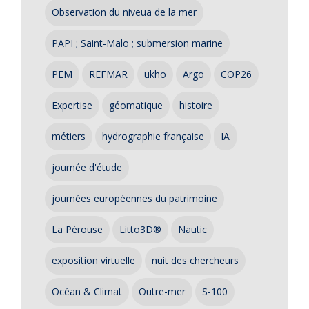
Observation du niveua de la mer
PAPI ; Saint-Malo ; submersion marine
PEM
REFMAR
ukho
Argo
COP26
Expertise
géomatique
histoire
métiers
hydrographie française
IA
journée d'étude
journées européennes du patrimoine
La Pérouse
Litto3D®
Nautic
exposition virtuelle
nuit des chercheurs
Océan & Climat
Outre-mer
S-100