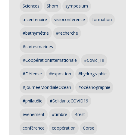
Sciences
Shom
symposium
tricentenaire
visioconférence
formation
#bathymétrie
#recherche
#cartesmarines
#CoopérationInternationale
#Covid_19
#Défense
#expostion
#hydrographie
#JourneeMondialeOcean
#océanographie
#philatélie
#SolidariteCOVID19
événement
#timbre
Brest
conférence
coopération
Corse