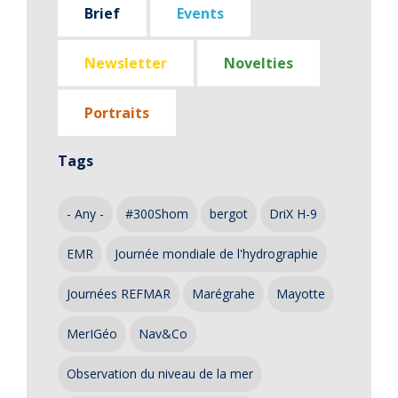
Brief
Events
Newsletter
Novelties
Portraits
Tags
- Any -
#300Shom
bergot
DriX H-9
EMR
Journée mondiale de l'hydrographie
Journées REFMAR
Marégrahe
Mayotte
MerIGéo
Nav&Co
Observation du niveau de la mer