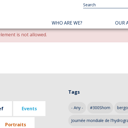
NAVIGATION
WHO ARE WE?
OUR A
PRINCIPALE
lement is not allowed.
Tags
- Any -
#300Shom
bergo
ef
Events
Journée mondiale de l'hydrogr
Portraits