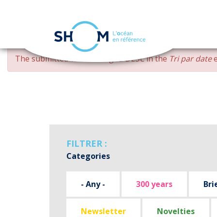
Cookies management panel
Skip
ERROR
The submitted value
changed DESC
in the
Tri par date
e
to
MESSAGE
main
content
FILTRER :
Categories
- Any -
300 years
Bri
Newsletter
Novelties