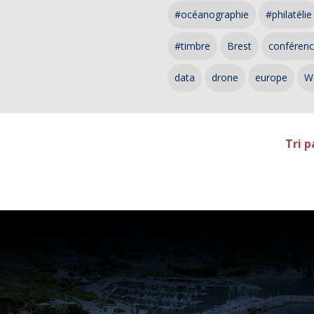
#océanographie
#philatélie
#timbre
Brest
conféren
data
drone
europe
W
Tri p