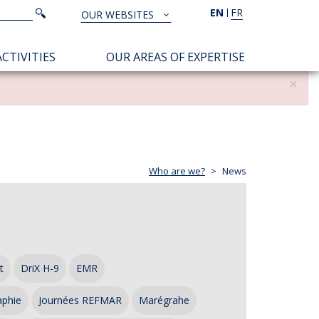
Search
EN
FR
Search
OUR WEBSITES
TOUS
NOS
CTIVITIES
OUR AREAS OF EXPERTISE
SITES
×
Who are we?
News
t
DriX H-9
EMR
aphie
Journées REFMAR
Marégrahe