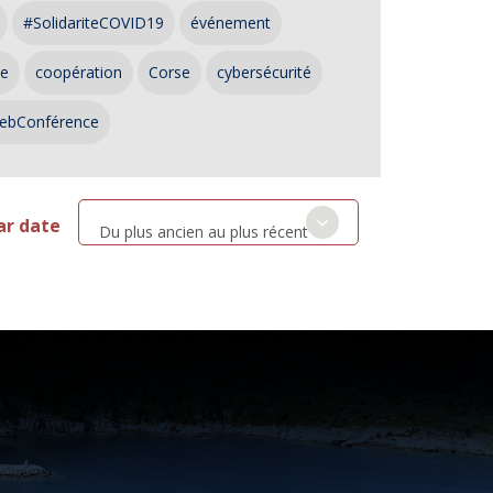
#SolidariteCOVID19
événement
ce
coopération
Corse
cybersécurité
ebConférence
ar date
Du plus ancien au plus récent