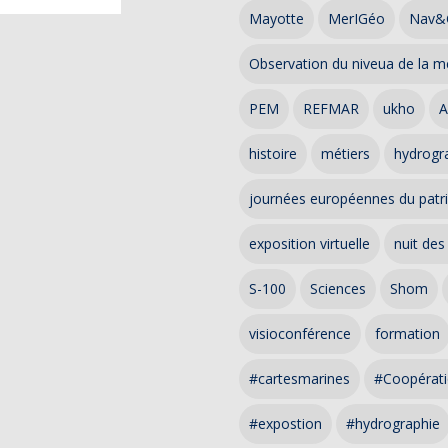
Mayotte
MerIGéo
Nav&
Observation du niveua de la m
PEM
REFMAR
ukho
A
histoire
métiers
hydrogra
journées européennes du patr
exposition virtuelle
nuit des
S-100
Sciences
Shom
visioconférence
formation
#cartesmarines
#Coopérati
#expostion
#hydrographie