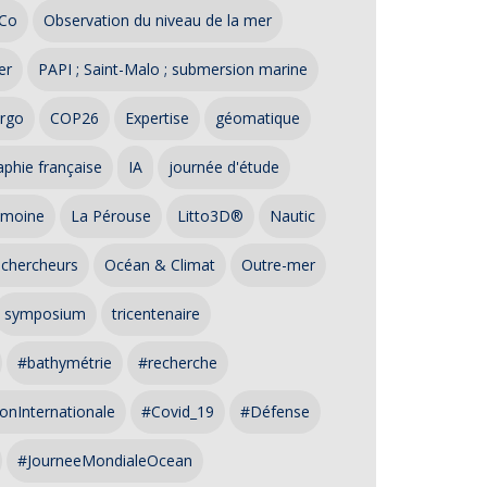
Co
Observation du niveau de la mer
er
PAPI ; Saint-Malo ; submersion marine
rgo
COP26
Expertise
géomatique
phie française
IA
journée d'étude
imoine
La Pérouse
Litto3D®
Nautic
 chercheurs
Océan & Climat
Outre-mer
symposium
tricentenaire
#bathymétrie
#recherche
onInternationale
#Covid_19
#Défense
#JourneeMondialeOcean