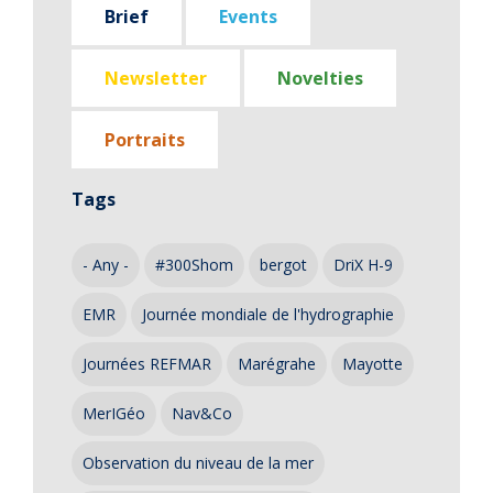
Brief
Events
Newsletter
Novelties
Portraits
Tags
- Any -
#300Shom
bergot
DriX H-9
EMR
Journée mondiale de l'hydrographie
Journées REFMAR
Marégrahe
Mayotte
MerIGéo
Nav&Co
Observation du niveau de la mer