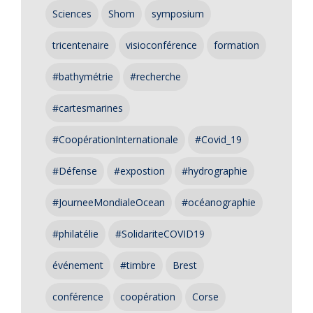
Sciences
Shom
symposium
tricentenaire
visioconférence
formation
#bathymétrie
#recherche
#cartesmarines
#CoopérationInternationale
#Covid_19
#Défense
#expostion
#hydrographie
#JourneeMondialeOcean
#océanographie
#philatélie
#SolidariteCOVID19
événement
#timbre
Brest
conférence
coopération
Corse