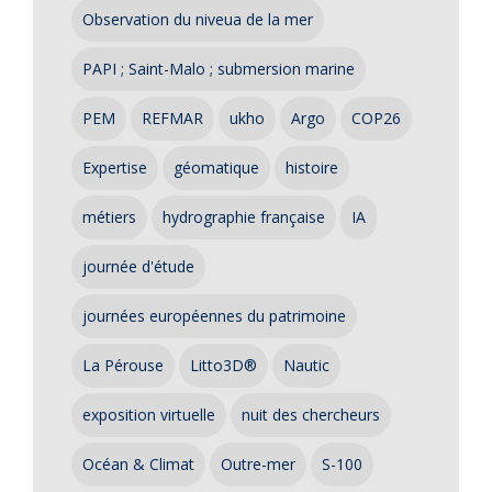
Observation du niveua de la mer
PAPI ; Saint-Malo ; submersion marine
PEM
REFMAR
ukho
Argo
COP26
Expertise
géomatique
histoire
métiers
hydrographie française
IA
journée d'étude
journées européennes du patrimoine
La Pérouse
Litto3D®
Nautic
exposition virtuelle
nuit des chercheurs
Océan & Climat
Outre-mer
S-100