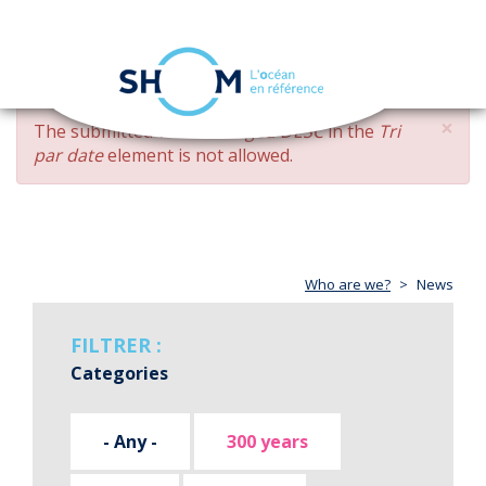
Cookies management panel
Toggle
navigation
Skip
×
ERROR
The submitted value
changed DESC
in the
Tri
to
MESSAGE
par date
element is not allowed.
main
content
Who are we?
News
FILTRER :
Categories
- Any -
300 years