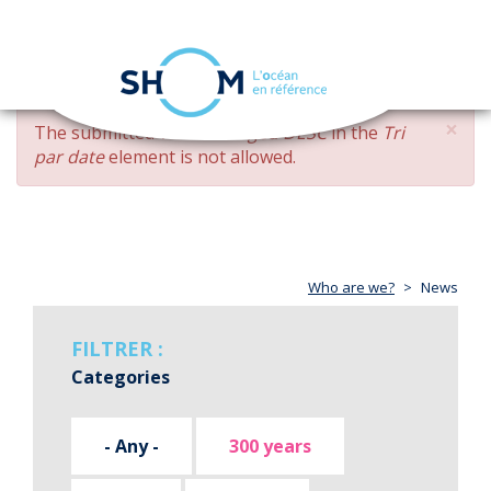
Cookies management panel
Toggle
navigation
Skip
×
ERROR
The submitted value
changed DESC
in the
Tri
to
MESSAGE
par date
element is not allowed.
main
content
Who are we?
News
FILTRER :
Categories
- Any -
300 years