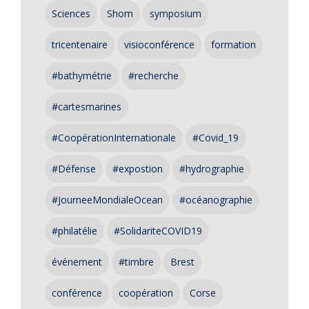
Sciences
Shom
symposium
tricentenaire
visioconférence
formation
#bathymétrie
#recherche
#cartesmarines
#CoopérationInternationale
#Covid_19
#Défense
#expostion
#hydrographie
#JourneeMondialeOcean
#océanographie
#philatélie
#SolidariteCOVID19
événement
#timbre
Brest
conférence
coopération
Corse