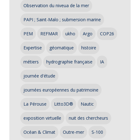
Observation du niveua de la mer
PAPI ; Saint-Malo ; submersion marine
PEM
REFMAR
ukho
Argo
COP26
Expertise
géomatique
histoire
métiers
hydrographie française
IA
journée d'étude
journées européennes du patrimoine
La Pérouse
Litto3D®
Nautic
exposition virtuelle
nuit des chercheurs
Océan & Climat
Outre-mer
S-100