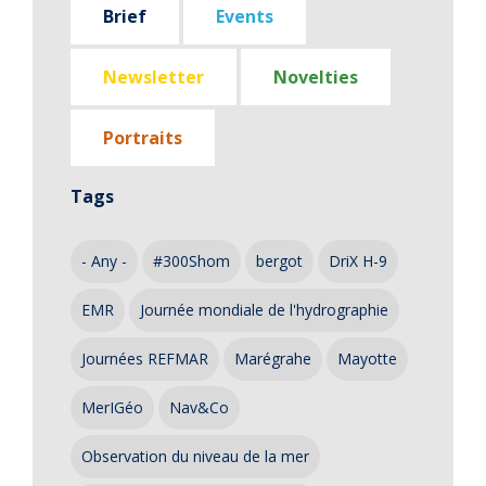
Brief
Events
Newsletter
Novelties
Portraits
Tags
- Any -
#300Shom
bergot
DriX H-9
EMR
Journée mondiale de l'hydrographie
Journées REFMAR
Marégrahe
Mayotte
MerIGéo
Nav&Co
Observation du niveau de la mer