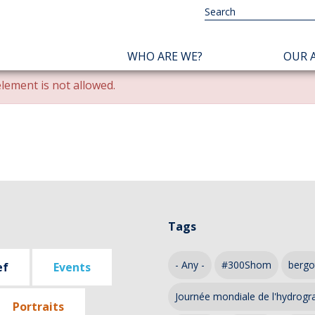
NAVIGATION
WHO ARE WE?
OUR A
PRINCIPALE
lement is not allowed.
Tags
- Any -
#300Shom
bergo
ef
Events
Journée mondiale de l'hydrogr
Portraits