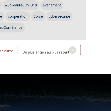
#SolidariteCOVID19
événement
ce
coopération
Corse
cybersécurité
ebConférence
ar date
Du plus ancien au plus récent