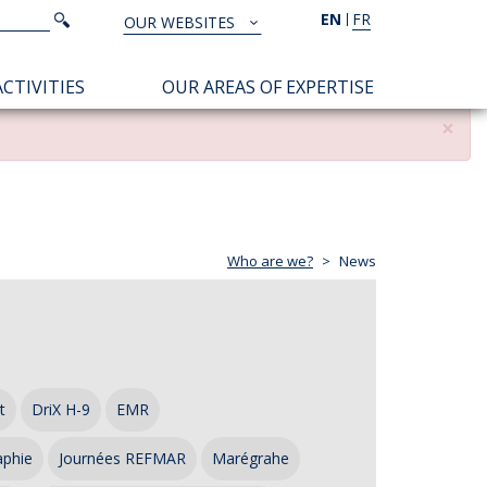
Search
EN
FR
Search
OUR WEBSITES
TOUS
NOS
CTIVITIES
OUR AREAS OF EXPERTISE
SITES
×
Who are we?
News
t
DriX H-9
EMR
aphie
Journées REFMAR
Marégrahe