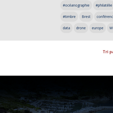
#océanographie
#philatélie
#timbre
Brest
conféren
data
drone
europe
W
Tri p