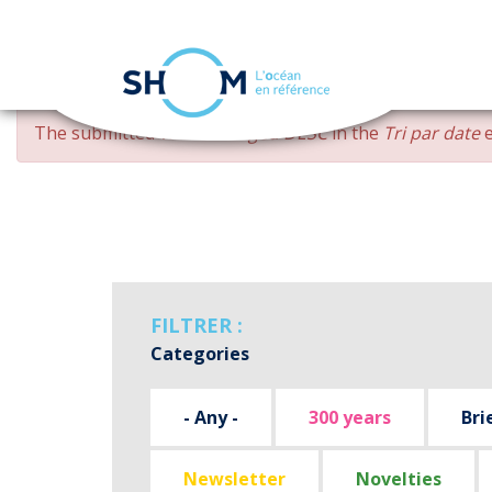
Cookies management panel
Skip
ERROR
The submitted value
changed DESC
in the
Tri par date
e
to
MESSAGE
main
content
FILTRER :
Categories
- Any -
300 years
Bri
Newsletter
Novelties