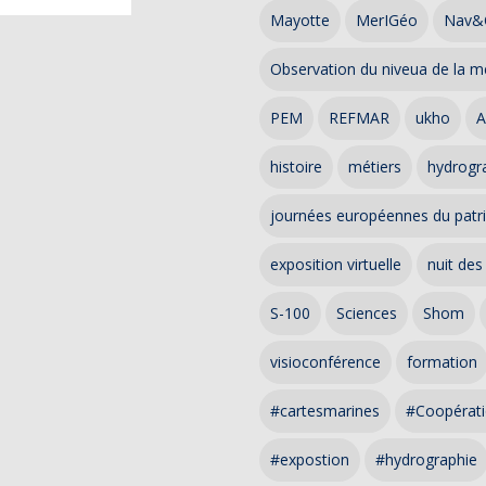
Mayotte
MerIGéo
Nav&
Observation du niveua de la m
PEM
REFMAR
ukho
A
histoire
métiers
hydrogra
journées européennes du patr
exposition virtuelle
nuit des
S-100
Sciences
Shom
visioconférence
formation
#cartesmarines
#Coopérati
#expostion
#hydrographie