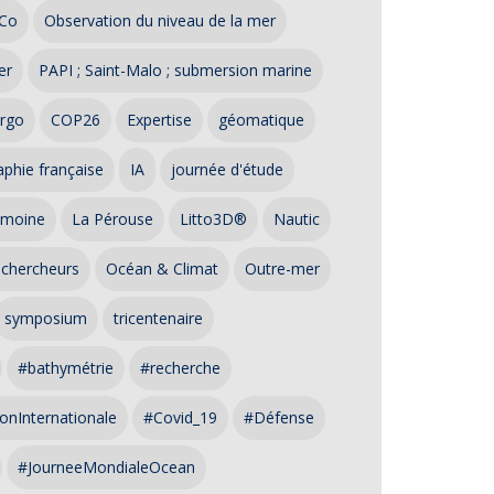
Co
Observation du niveau de la mer
er
PAPI ; Saint-Malo ; submersion marine
rgo
COP26
Expertise
géomatique
phie française
IA
journée d'étude
imoine
La Pérouse
Litto3D®
Nautic
 chercheurs
Océan & Climat
Outre-mer
symposium
tricentenaire
#bathymétrie
#recherche
onInternationale
#Covid_19
#Défense
#JourneeMondialeOcean