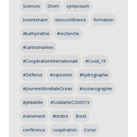
Sciences
Shom
symposium
tricentenaire
visioconférence
formation
#bathymétrie
#recherche
#cartesmarines
#CoopérationInternationale
#Covid_19
#Défense
#expostion
#hydrographie
#JourneeMondialeOcean
#océanographie
#philatélie
#SolidariteCOVID19
événement
#timbre
Brest
conférence
coopération
Corse