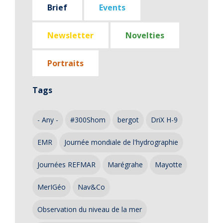
Brief
Events
Newsletter
Novelties
Portraits
Tags
- Any -
#300Shom
bergot
DriX H-9
EMR
Journée mondiale de l'hydrographie
Journées REFMAR
Marégrahe
Mayotte
MerIGéo
Nav&Co
Observation du niveau de la mer