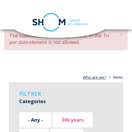
Cookies management panel
Toggle
navigation
Skip
×
ERROR
The submitted value
changed DESC
in the
Tri
to
MESSAGE
par date
element is not allowed.
main
content
Who are we?
News
FILTRER :
Categories
- Any -
300 years