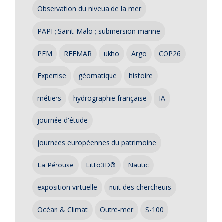
Observation du niveua de la mer
PAPI ; Saint-Malo ; submersion marine
PEM
REFMAR
ukho
Argo
COP26
Expertise
géomatique
histoire
métiers
hydrographie française
IA
journée d'étude
journées européennes du patrimoine
La Pérouse
Litto3D®
Nautic
exposition virtuelle
nuit des chercheurs
Océan & Climat
Outre-mer
S-100