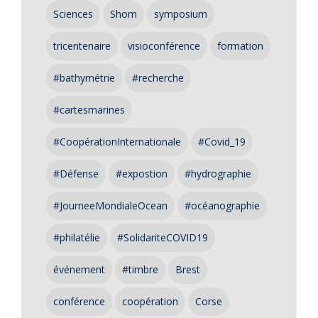
Sciences
Shom
symposium
tricentenaire
visioconférence
formation
#bathymétrie
#recherche
#cartesmarines
#CoopérationInternationale
#Covid_19
#Défense
#expostion
#hydrographie
#JourneeMondialeOcean
#océanographie
#philatélie
#SolidariteCOVID19
événement
#timbre
Brest
conférence
coopération
Corse