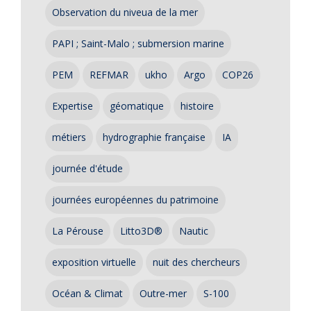
Observation du niveua de la mer
PAPI ; Saint-Malo ; submersion marine
PEM
REFMAR
ukho
Argo
COP26
Expertise
géomatique
histoire
métiers
hydrographie française
IA
journée d'étude
journées européennes du patrimoine
La Pérouse
Litto3D®
Nautic
exposition virtuelle
nuit des chercheurs
Océan & Climat
Outre-mer
S-100