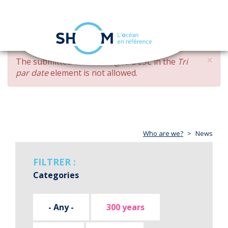
Cookies management panel
Toggle
navigation
Skip
×
ERROR
The submitted value
changed DESC
in the
Tri
to
MESSAGE
par date
element is not allowed.
main
content
Who are we?
News
FILTRER :
Categories
- Any -
300 years