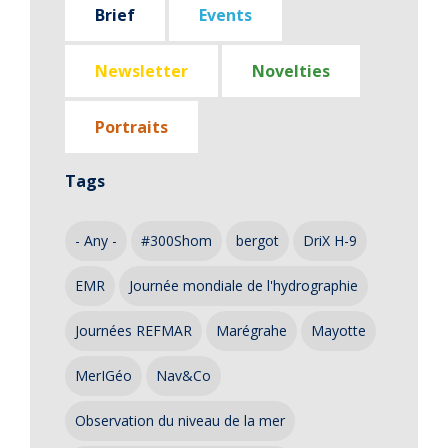
Brief
Events
Newsletter
Novelties
Portraits
Tags
- Any -
#300Shom
bergot
DriX H-9
EMR
Journée mondiale de l'hydrographie
Journées REFMAR
Marégrahe
Mayotte
MerIGéo
Nav&Co
Observation du niveau de la mer