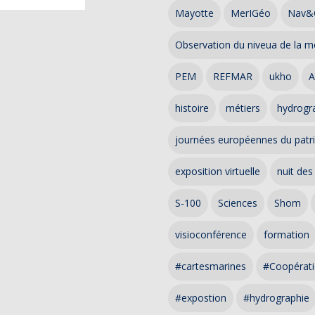
Mayotte
MerIGéo
Nav&
Observation du niveua de la m
PEM
REFMAR
ukho
A
histoire
métiers
hydrogra
journées européennes du patr
exposition virtuelle
nuit des
S-100
Sciences
Shom
visioconférence
formation
#cartesmarines
#Coopérati
#expostion
#hydrographie