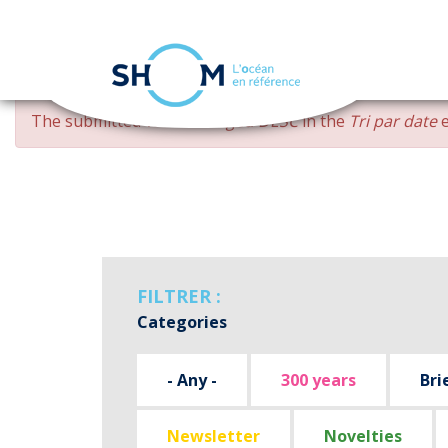
Cookies management panel
Skip
ERROR
The submitted value
changed DESC
in the
Tri par date
e
to
MESSAGE
main
content
FILTRER :
Categories
- Any -
300 years
Bri
Newsletter
Novelties