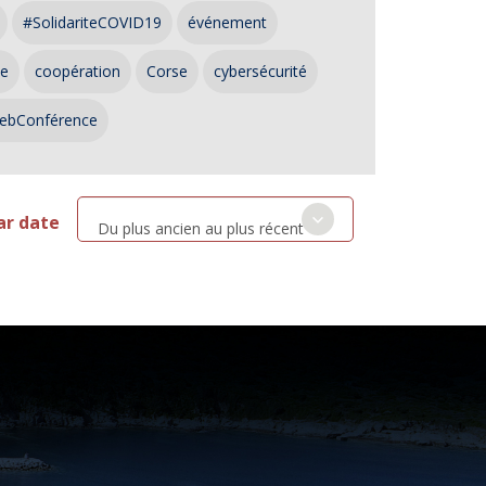
#SolidariteCOVID19
événement
ce
coopération
Corse
cybersécurité
ebConférence
ar date
Du plus ancien au plus récent