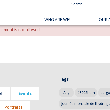
NAVIGATION
WHO ARE WE?
OUR A
PRINCIPALE
lement is not allowed.
Tags
- Any -
#300Shom
bergo
ef
Events
Journée mondiale de l'hydrogr
Portraits