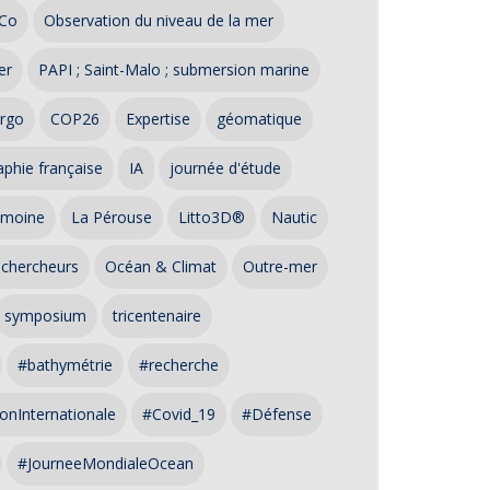
Co
Observation du niveau de la mer
er
PAPI ; Saint-Malo ; submersion marine
rgo
COP26
Expertise
géomatique
phie française
IA
journée d'étude
imoine
La Pérouse
Litto3D®
Nautic
 chercheurs
Océan & Climat
Outre-mer
symposium
tricentenaire
#bathymétrie
#recherche
onInternationale
#Covid_19
#Défense
#JourneeMondialeOcean