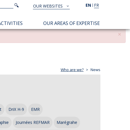
Search
EN
FR
Search
OUR WEBSITES
TOUS
NOS
CTIVITIES
OUR AREAS OF EXPERTISE
SITES
×
Who are we?
News
t
DriX H-9
EMR
aphie
Journées REFMAR
Marégrahe