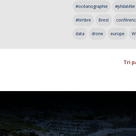
#océanographie
#philatélie
#timbre
Brest
conféren
data
drone
europe
W
Tri p