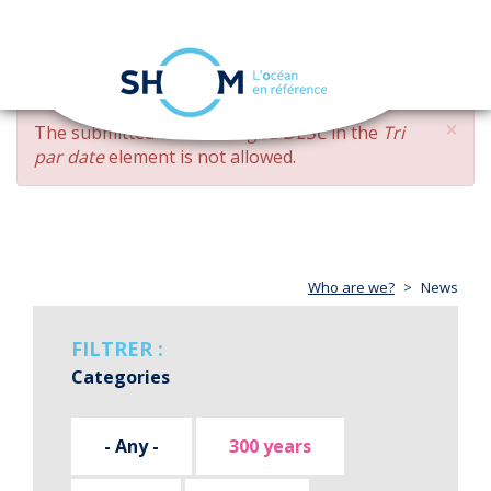
Cookies management panel
Toggle
navigation
Skip
×
ERROR
The submitted value
changed DESC
in the
Tri
to
MESSAGE
par date
element is not allowed.
main
content
Who are we?
News
FILTRER :
Categories
- Any -
300 years