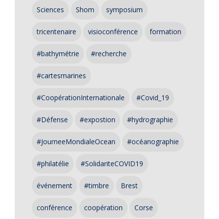
Sciences
Shom
symposium
tricentenaire
visioconférence
formation
#bathymétrie
#recherche
#cartesmarines
#CoopérationInternationale
#Covid_19
#Défense
#expostion
#hydrographie
#JourneeMondialeOcean
#océanographie
#philatélie
#SolidariteCOVID19
événement
#timbre
Brest
conférence
coopération
Corse