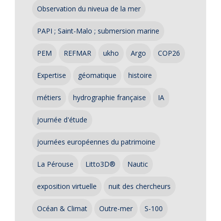
Observation du niveua de la mer
PAPI ; Saint-Malo ; submersion marine
PEM
REFMAR
ukho
Argo
COP26
Expertise
géomatique
histoire
métiers
hydrographie française
IA
journée d'étude
journées européennes du patrimoine
La Pérouse
Litto3D®
Nautic
exposition virtuelle
nuit des chercheurs
Océan & Climat
Outre-mer
S-100