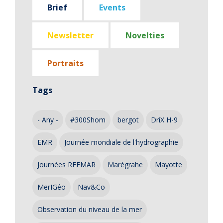
Brief
Events
Newsletter
Novelties
Portraits
Tags
- Any -
#300Shom
bergot
DriX H-9
EMR
Journée mondiale de l'hydrographie
Journées REFMAR
Marégrahe
Mayotte
MerIGéo
Nav&Co
Observation du niveau de la mer