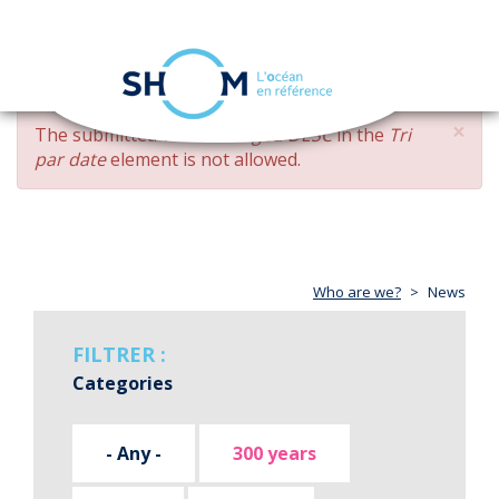
Cookies management panel
Toggle
navigation
Skip
×
ERROR
The submitted value
changed DESC
in the
Tri
to
MESSAGE
par date
element is not allowed.
main
content
Who are we?
News
FILTRER :
Categories
- Any -
300 years