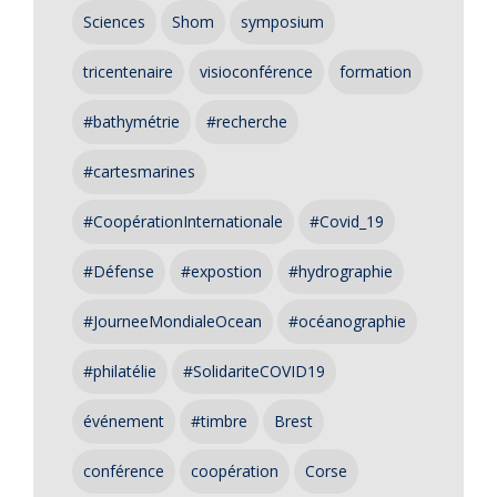
Sciences
Shom
symposium
tricentenaire
visioconférence
formation
#bathymétrie
#recherche
#cartesmarines
#CoopérationInternationale
#Covid_19
#Défense
#expostion
#hydrographie
#JourneeMondialeOcean
#océanographie
#philatélie
#SolidariteCOVID19
événement
#timbre
Brest
conférence
coopération
Corse