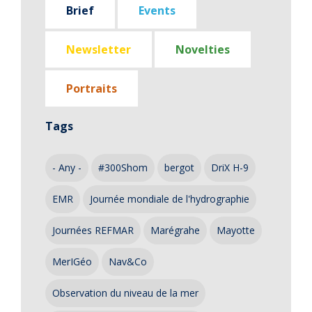
Brief
Events
Newsletter
Novelties
Portraits
Tags
- Any -
#300Shom
bergot
DriX H-9
EMR
Journée mondiale de l'hydrographie
Journées REFMAR
Marégrahe
Mayotte
MerIGéo
Nav&Co
Observation du niveau de la mer