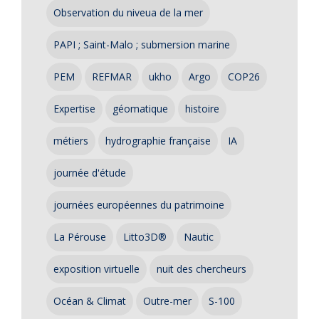
Observation du niveua de la mer
PAPI ; Saint-Malo ; submersion marine
PEM
REFMAR
ukho
Argo
COP26
Expertise
géomatique
histoire
métiers
hydrographie française
IA
journée d'étude
journées européennes du patrimoine
La Pérouse
Litto3D®
Nautic
exposition virtuelle
nuit des chercheurs
Océan & Climat
Outre-mer
S-100