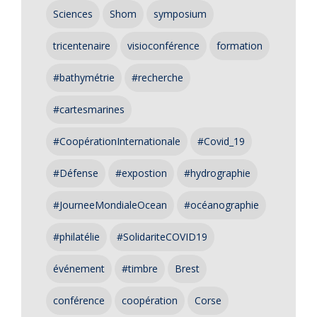
Sciences
Shom
symposium
tricentenaire
visioconférence
formation
#bathymétrie
#recherche
#cartesmarines
#CoopérationInternationale
#Covid_19
#Défense
#expostion
#hydrographie
#JourneeMondialeOcean
#océanographie
#philatélie
#SolidariteCOVID19
événement
#timbre
Brest
conférence
coopération
Corse