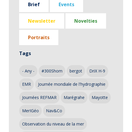
Brief
Events
Newsletter
Novelties
Portraits
Tags
- Any -
#300Shom
bergot
DriX H-9
EMR
Journée mondiale de l'hydrographie
Journées REFMAR
Marégrahe
Mayotte
MerIGéo
Nav&Co
Observation du niveau de la mer