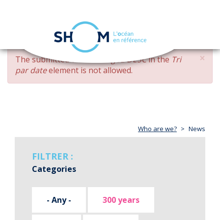
Cookies management panel
Toggle
navigation
Skip
×
ERROR
The submitted value
changed DESC
in the
Tri
to
MESSAGE
par date
element is not allowed.
main
content
Who are we?
News
FILTRER :
Categories
- Any -
300 years