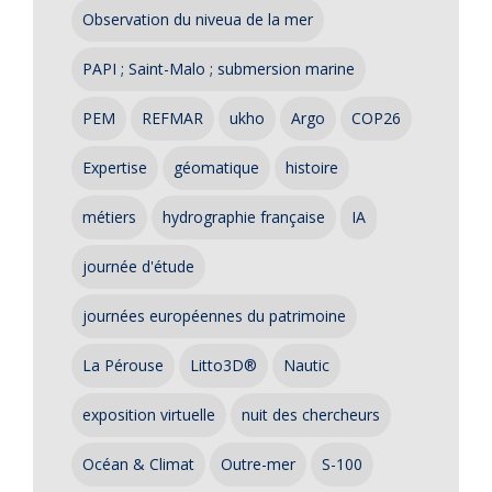
Observation du niveua de la mer
PAPI ; Saint-Malo ; submersion marine
PEM
REFMAR
ukho
Argo
COP26
Expertise
géomatique
histoire
métiers
hydrographie française
IA
journée d'étude
journées européennes du patrimoine
La Pérouse
Litto3D®
Nautic
exposition virtuelle
nuit des chercheurs
Océan & Climat
Outre-mer
S-100