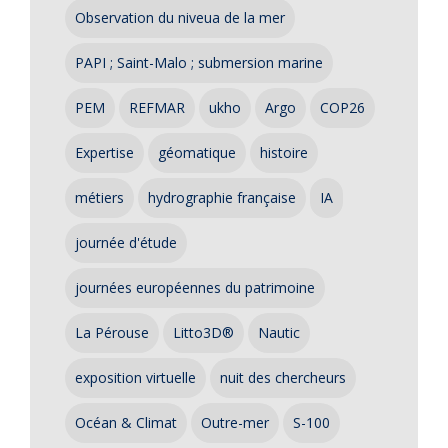
Observation du niveua de la mer
PAPI ; Saint-Malo ; submersion marine
PEM
REFMAR
ukho
Argo
COP26
Expertise
géomatique
histoire
métiers
hydrographie française
IA
journée d'étude
journées européennes du patrimoine
La Pérouse
Litto3D®
Nautic
exposition virtuelle
nuit des chercheurs
Océan & Climat
Outre-mer
S-100