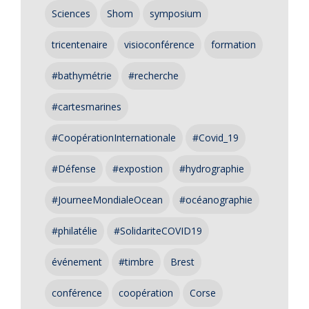
Sciences
Shom
symposium
tricentenaire
visioconférence
formation
#bathymétrie
#recherche
#cartesmarines
#CoopérationInternationale
#Covid_19
#Défense
#expostion
#hydrographie
#JourneeMondialeOcean
#océanographie
#philatélie
#SolidariteCOVID19
événement
#timbre
Brest
conférence
coopération
Corse