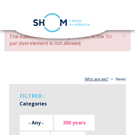
Cookies management panel
Toggle
navigation
Skip
×
ERROR
The submitted value
changed DESC
in the
Tri
to
MESSAGE
par date
element is not allowed.
main
content
Who are we?
News
FILTRER :
Categories
- Any -
300 years