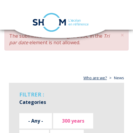
Cookies management panel
Toggle
navigation
Skip
×
ERROR
The submitted value
changed DESC
in the
Tri
to
MESSAGE
par date
element is not allowed.
main
content
Who are we?
News
FILTRER :
Categories
- Any -
300 years