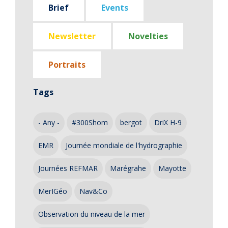
Brief
Events
Newsletter
Novelties
Portraits
Tags
- Any -
#300Shom
bergot
DriX H-9
EMR
Journée mondiale de l'hydrographie
Journées REFMAR
Marégrahe
Mayotte
MerIGéo
Nav&Co
Observation du niveau de la mer