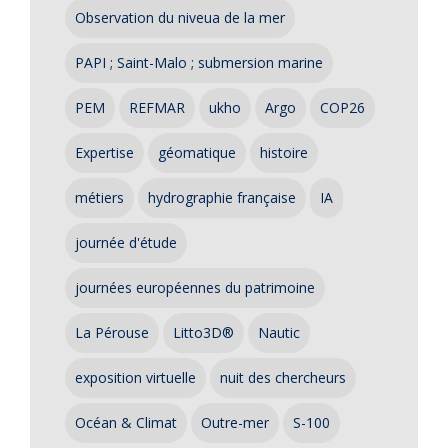
Observation du niveua de la mer
PAPI ; Saint-Malo ; submersion marine
PEM
REFMAR
ukho
Argo
COP26
Expertise
géomatique
histoire
métiers
hydrographie française
IA
journée d'étude
journées européennes du patrimoine
La Pérouse
Litto3D®
Nautic
exposition virtuelle
nuit des chercheurs
Océan & Climat
Outre-mer
S-100