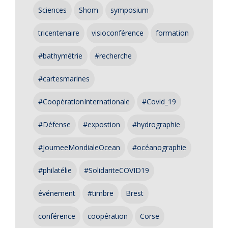
Sciences
Shom
symposium
tricentenaire
visioconférence
formation
#bathymétrie
#recherche
#cartesmarines
#CoopérationInternationale
#Covid_19
#Défense
#expostion
#hydrographie
#JourneeMondialeOcean
#océanographie
#philatélie
#SolidariteCOVID19
événement
#timbre
Brest
conférence
coopération
Corse