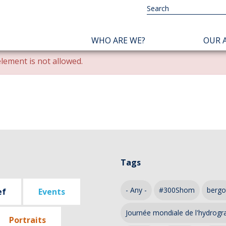
NAVIGATION
WHO ARE WE?
OUR A
PRINCIPALE
lement is not allowed.
Tags
- Any -
#300Shom
bergo
ef
Events
Journée mondiale de l'hydrogr
Portraits