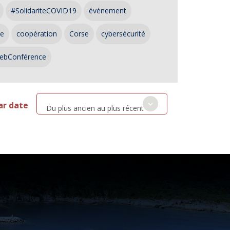
#SolidariteCOVID19
événement
ce
coopération
Corse
cybersécurité
ebConférence
ar date
Du plus ancien au plus récent