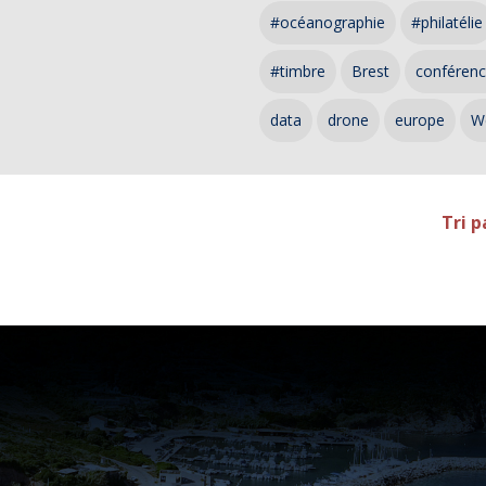
#océanographie
#philatélie
#timbre
Brest
conféren
data
drone
europe
W
Tri p