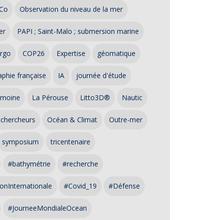
Co
Observation du niveau de la mer
er
PAPI ; Saint-Malo ; submersion marine
rgo
COP26
Expertise
géomatique
phie française
IA
journée d'étude
imoine
La Pérouse
Litto3D®
Nautic
 chercheurs
Océan & Climat
Outre-mer
symposium
tricentenaire
#bathymétrie
#recherche
onInternationale
#Covid_19
#Défense
#JourneeMondialeOcean