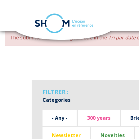
Cookies management panel
Skip
ERROR
The submitted value
changed DESC
in the
Tri par date
e
to
MESSAGE
main
content
FILTRER :
Categories
- Any -
300 years
Bri
Newsletter
Novelties