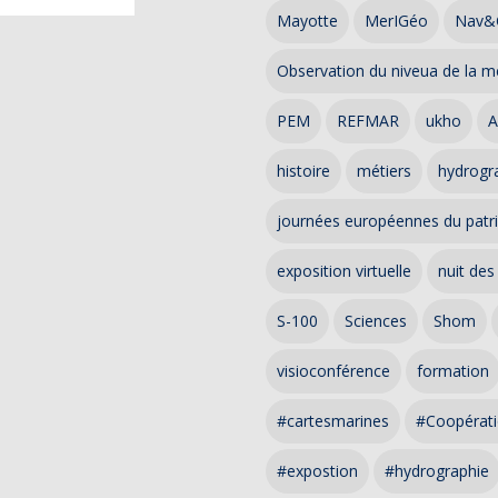
Mayotte
MerIGéo
Nav&
Observation du niveua de la m
PEM
REFMAR
ukho
A
histoire
métiers
hydrogra
journées européennes du patr
exposition virtuelle
nuit des
S-100
Sciences
Shom
visioconférence
formation
#cartesmarines
#Coopérati
#expostion
#hydrographie