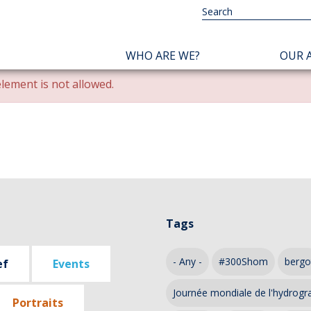
NAVIGATION
WHO ARE WE?
OUR A
PRINCIPALE
lement is not allowed.
Tags
- Any -
#300Shom
bergo
ef
Events
Journée mondiale de l'hydrogr
Portraits