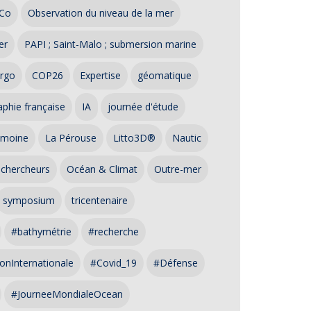
Co
Observation du niveau de la mer
er
PAPI ; Saint-Malo ; submersion marine
rgo
COP26
Expertise
géomatique
phie française
IA
journée d'étude
imoine
La Pérouse
Litto3D®
Nautic
 chercheurs
Océan & Climat
Outre-mer
symposium
tricentenaire
#bathymétrie
#recherche
onInternationale
#Covid_19
#Défense
#JourneeMondialeOcean