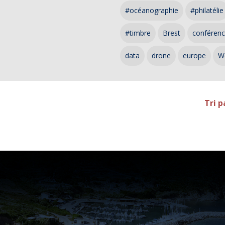
#océanographie
#philatélie
#timbre
Brest
conféren
data
drone
europe
W
Tri p