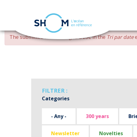
Cookies management panel
Skip
ERROR
The submitted value
changed DESC
in the
Tri par date
e
to
MESSAGE
main
content
FILTRER :
Categories
- Any -
300 years
Bri
Newsletter
Novelties