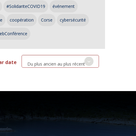
#SolidariteCOVID19
événement
ce
coopération
Corse
cybersécurité
ebConférence
ar date
Du plus ancien au plus récent