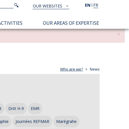
Search
EN
FR
Search
OUR WEBSITES
TOUS
NOS
CTIVITIES
OUR AREAS OF EXPERTISE
SITES
×
Who are we?
News
t
DriX H-9
EMR
aphie
Journées REFMAR
Marégrahe