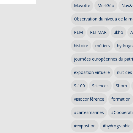
Mayotte
MerIGéo
Nav&
Observation du niveua de la m
PEM
REFMAR
ukho
A
histoire
métiers
hydrogra
journées européennes du patr
exposition virtuelle
nuit des
S-100
Sciences
Shom
visioconférence
formation
#cartesmarines
#Coopérati
#expostion
#hydrographie