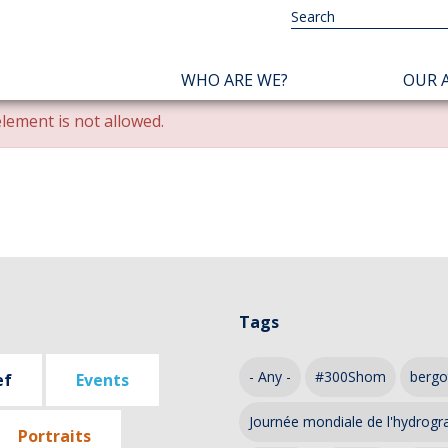
NAVIGATION
WHO ARE WE?
OUR A
PRINCIPALE
lement is not allowed.
Tags
- Any -
#300Shom
bergo
ef
Events
Journée mondiale de l'hydrogr
Portraits