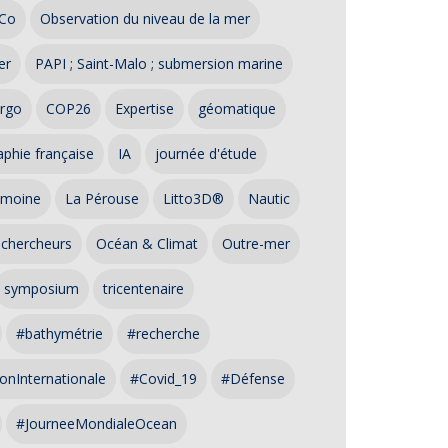
Co
Observation du niveau de la mer
er
PAPI ; Saint-Malo ; submersion marine
rgo
COP26
Expertise
géomatique
phie française
IA
journée d'étude
imoine
La Pérouse
Litto3D®
Nautic
 chercheurs
Océan & Climat
Outre-mer
symposium
tricentenaire
#bathymétrie
#recherche
onInternationale
#Covid_19
#Défense
#JourneeMondialeOcean