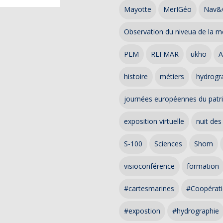
Mayotte
MerIGéo
Nav&
Observation du niveua de la m
PEM
REFMAR
ukho
A
histoire
métiers
hydrogra
journées européennes du patr
exposition virtuelle
nuit des
S-100
Sciences
Shom
visioconférence
formation
#cartesmarines
#Coopérati
#expostion
#hydrographie