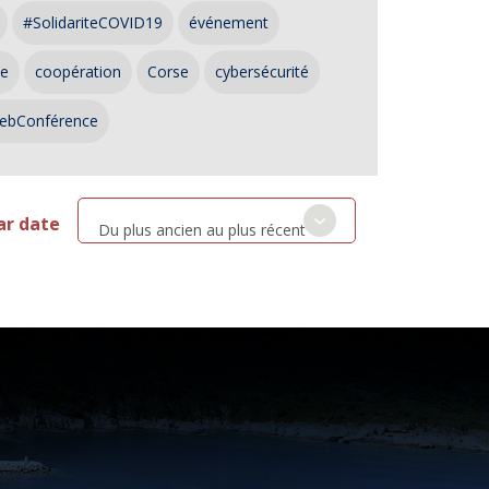
#SolidariteCOVID19
événement
ce
coopération
Corse
cybersécurité
ebConférence
ar date
Du plus ancien au plus récent