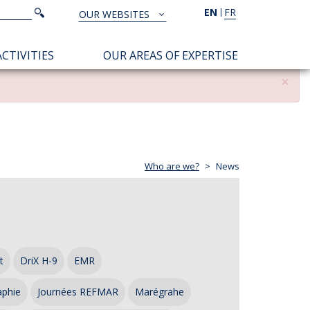
Search
EN
FR
Search
OUR WEBSITES
TOUS
NOS
CTIVITIES
OUR AREAS OF EXPERTISE
SITES
×
Who are we?
News
t
DriX H-9
EMR
aphie
Journées REFMAR
Marégrahe