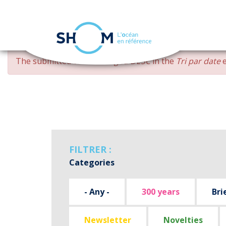
Cookies management panel
Skip
ERROR
The submitted value
changed DESC
in the
Tri par date
e
to
MESSAGE
main
content
FILTRER :
Categories
- Any -
300 years
Bri
Newsletter
Novelties