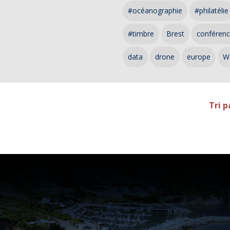
#océanographie
#philatélie
#timbre
Brest
conféren
data
drone
europe
W
Tri p