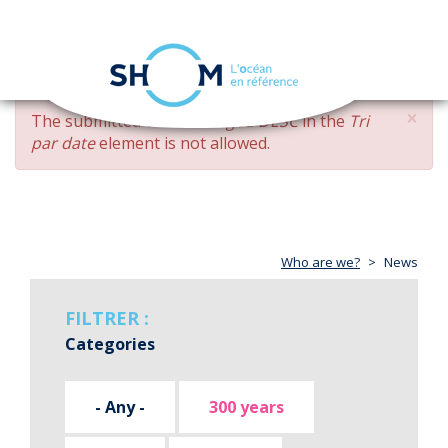
Cookies management panel
Toggle
navigation
Skip
×
ERROR
The submitted value
changed DESC
in the
Tri
to
MESSAGE
par date
element is not allowed.
main
content
Who are we?
News
FILTRER :
Categories
- Any -
300 years