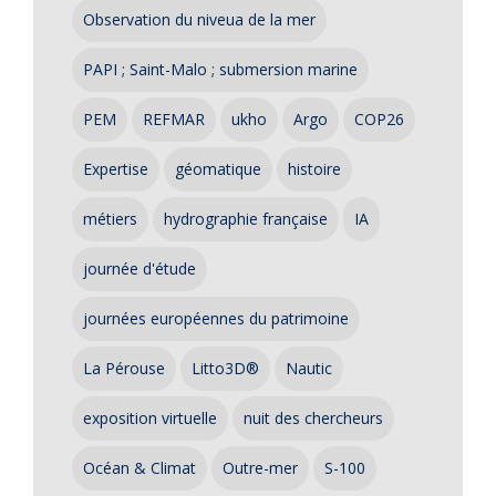
Observation du niveua de la mer
PAPI ; Saint-Malo ; submersion marine
PEM
REFMAR
ukho
Argo
COP26
Expertise
géomatique
histoire
métiers
hydrographie française
IA
journée d'étude
journées européennes du patrimoine
La Pérouse
Litto3D®
Nautic
exposition virtuelle
nuit des chercheurs
Océan & Climat
Outre-mer
S-100