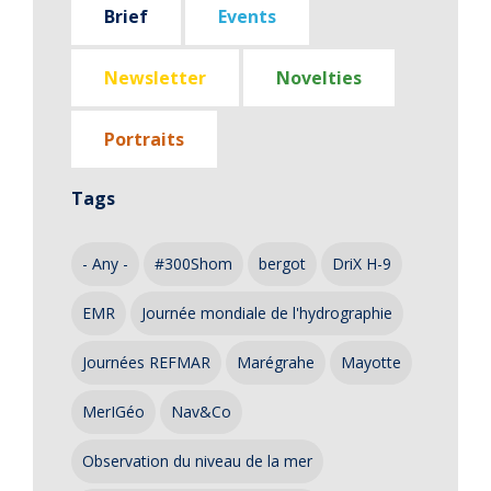
Brief
Events
Newsletter
Novelties
Portraits
Tags
- Any -
#300Shom
bergot
DriX H-9
EMR
Journée mondiale de l'hydrographie
Journées REFMAR
Marégrahe
Mayotte
MerIGéo
Nav&Co
Observation du niveau de la mer