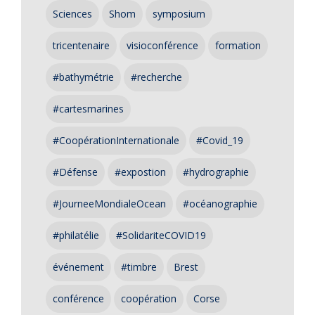
Sciences
Shom
symposium
tricentenaire
visioconférence
formation
#bathymétrie
#recherche
#cartesmarines
#CoopérationInternationale
#Covid_19
#Défense
#expostion
#hydrographie
#JourneeMondialeOcean
#océanographie
#philatélie
#SolidariteCOVID19
événement
#timbre
Brest
conférence
coopération
Corse