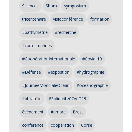
Sciences
Shom
symposium
tricentenaire
visioconférence
formation
#bathymétrie
#recherche
#cartesmarines
#CoopérationInternationale
#Covid_19
#Défense
#expostion
#hydrographie
#JourneeMondialeOcean
#océanographie
#philatélie
#SolidariteCOVID19
événement
#timbre
Brest
conférence
coopération
Corse