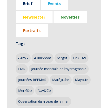
Brief
Events
Newsletter
Novelties
Portraits
Tags
- Any -
#300Shom
bergot
DriX H-9
EMR
Journée mondiale de l'hydrographie
Journées REFMAR
Marégrahe
Mayotte
MerIGéo
Nav&Co
Observation du niveau de la mer