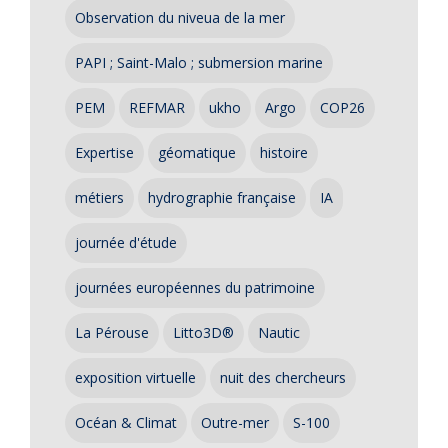
Observation du niveua de la mer
PAPI ; Saint-Malo ; submersion marine
PEM
REFMAR
ukho
Argo
COP26
Expertise
géomatique
histoire
métiers
hydrographie française
IA
journée d'étude
journées européennes du patrimoine
La Pérouse
Litto3D®
Nautic
exposition virtuelle
nuit des chercheurs
Océan & Climat
Outre-mer
S-100