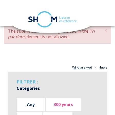
Cookies management panel
Toggle
navigation
Skip
×
ERROR
The submitted value
changed DESC
in the
Tri
to
MESSAGE
par date
element is not allowed.
main
content
Who are we?
News
FILTRER :
Categories
- Any -
300 years