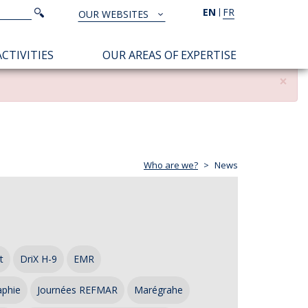
Search
EN
FR
Search
OUR WEBSITES
TOUS
NOS
CTIVITIES
OUR AREAS OF EXPERTISE
SITES
×
Who are we?
News
t
DriX H-9
EMR
aphie
Journées REFMAR
Marégrahe