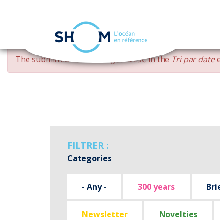
Cookies management panel
Skip
ERROR
The submitted value
changed DESC
in the
Tri par date
e
to
MESSAGE
main
content
FILTRER :
Categories
- Any -
300 years
Bri
Newsletter
Novelties