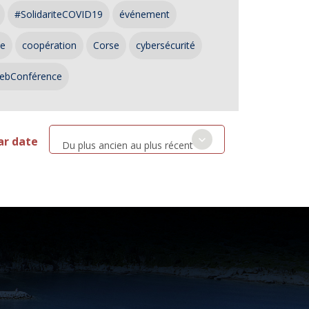
#SolidariteCOVID19
événement
ce
coopération
Corse
cybersécurité
ebConférence
ar date
Du plus ancien au plus récent