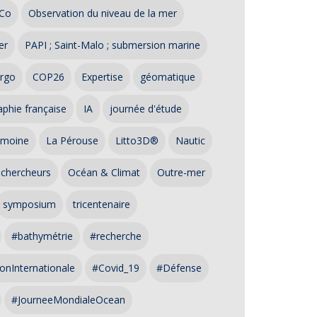
Co
Observation du niveau de la mer
er
PAPI ; Saint-Malo ; submersion marine
rgo
COP26
Expertise
géomatique
phie française
IA
journée d'étude
imoine
La Pérouse
Litto3D®
Nautic
 chercheurs
Océan & Climat
Outre-mer
symposium
tricentenaire
#bathymétrie
#recherche
onInternationale
#Covid_19
#Défense
#JourneeMondialeOcean