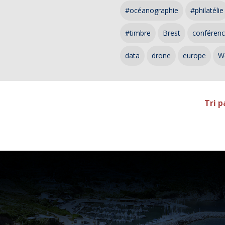
#océanographie
#philatélie
#timbre
Brest
conféren
data
drone
europe
W
Tri p