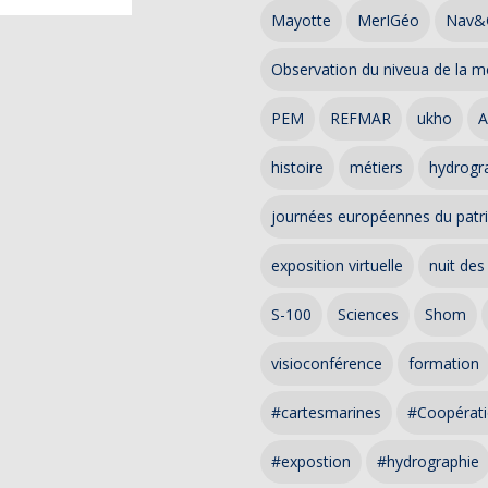
Mayotte
MerIGéo
Nav&
Observation du niveua de la m
PEM
REFMAR
ukho
A
histoire
métiers
hydrogra
journées européennes du patr
exposition virtuelle
nuit des
S-100
Sciences
Shom
visioconférence
formation
#cartesmarines
#Coopérati
#expostion
#hydrographie