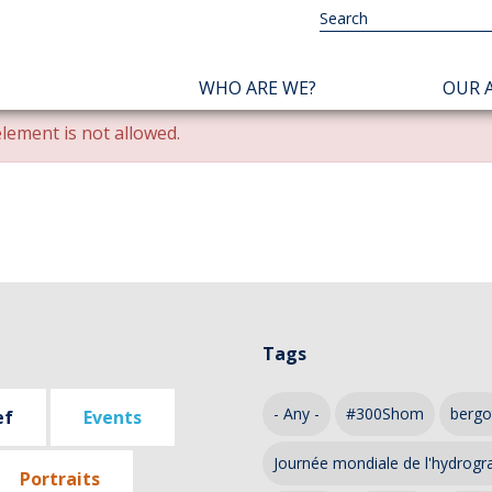
NAVIGATION
WHO ARE WE?
OUR A
PRINCIPALE
lement is not allowed.
Tags
- Any -
#300Shom
bergo
ef
Events
Journée mondiale de l'hydrogr
Portraits