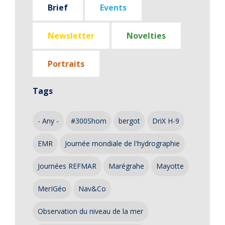
Brief
Events
Newsletter
Novelties
Portraits
Tags
- Any -
#300Shom
bergot
DriX H-9
EMR
Journée mondiale de l'hydrographie
Journées REFMAR
Marégrahe
Mayotte
MerIGéo
Nav&Co
Observation du niveau de la mer