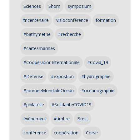
Sciences
Shom
symposium
tricentenaire
visioconférence
formation
#bathymétrie
#recherche
#cartesmarines
#CoopérationInternationale
#Covid_19
#Défense
#expostion
#hydrographie
#JourneeMondialeOcean
#océanographie
#philatélie
#SolidariteCOVID19
événement
#timbre
Brest
conférence
coopération
Corse