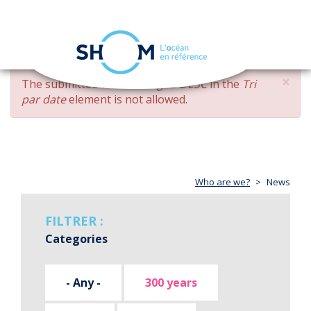
Cookies management panel
Toggle
navigation
Skip
×
ERROR
The submitted value
changed DESC
in the
Tri
to
MESSAGE
par date
element is not allowed.
main
content
Who are we?
News
FILTRER :
Categories
- Any -
300 years