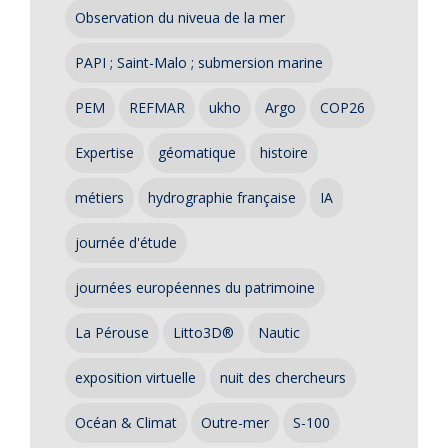
Observation du niveua de la mer
PAPI ; Saint-Malo ; submersion marine
PEM
REFMAR
ukho
Argo
COP26
Expertise
géomatique
histoire
métiers
hydrographie française
IA
journée d'étude
journées européennes du patrimoine
La Pérouse
Litto3D®
Nautic
exposition virtuelle
nuit des chercheurs
Océan & Climat
Outre-mer
S-100