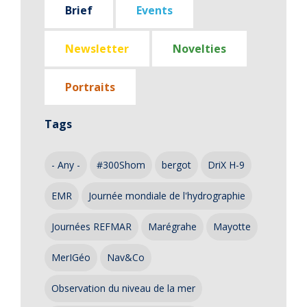
Brief
Events
Newsletter
Novelties
Portraits
Tags
- Any -
#300Shom
bergot
DriX H-9
EMR
Journée mondiale de l'hydrographie
Journées REFMAR
Marégrahe
Mayotte
MerIGéo
Nav&Co
Observation du niveau de la mer