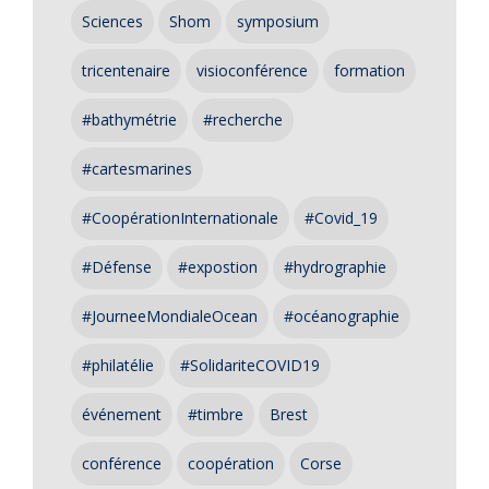
Sciences
Shom
symposium
tricentenaire
visioconférence
formation
#bathymétrie
#recherche
#cartesmarines
#CoopérationInternationale
#Covid_19
#Défense
#expostion
#hydrographie
#JourneeMondialeOcean
#océanographie
#philatélie
#SolidariteCOVID19
événement
#timbre
Brest
conférence
coopération
Corse