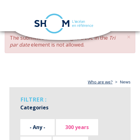
Cookies management panel
Toggle
navigation
Skip
×
ERROR
The submitted value
changed DESC
in the
Tri
to
MESSAGE
par date
element is not allowed.
main
content
Who are we?
News
FILTRER :
Categories
- Any -
300 years