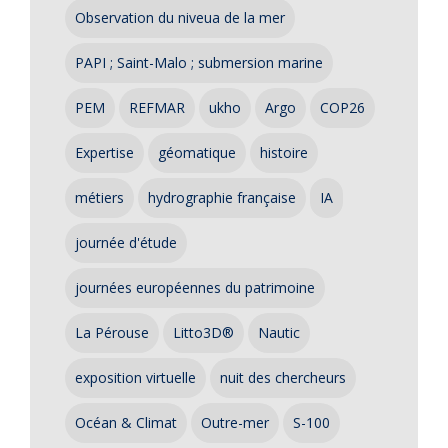
Observation du niveua de la mer
PAPI ; Saint-Malo ; submersion marine
PEM
REFMAR
ukho
Argo
COP26
Expertise
géomatique
histoire
métiers
hydrographie française
IA
journée d'étude
journées européennes du patrimoine
La Pérouse
Litto3D®
Nautic
exposition virtuelle
nuit des chercheurs
Océan & Climat
Outre-mer
S-100