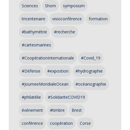
Sciences
Shom
symposium
tricentenaire
visioconférence
formation
#bathymétrie
#recherche
#cartesmarines
#CoopérationInternationale
#Covid_19
#Défense
#expostion
#hydrographie
#JourneeMondialeOcean
#océanographie
#philatélie
#SolidariteCOVID19
événement
#timbre
Brest
conférence
coopération
Corse