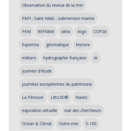
Observation du niveua de la mer
PAPI ; Saint-Malo ; submersion marine
PEM
REFMAR
ukho
Argo
COP26
Expertise
géomatique
histoire
métiers
hydrographie française
IA
journée d'étude
journées européennes du patrimoine
La Pérouse
Litto3D®
Nautic
exposition virtuelle
nuit des chercheurs
Océan & Climat
Outre-mer
S-100