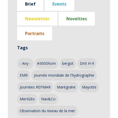
Brief
Events
Newsletter
Novelties
Portraits
Tags
- Any -
#300Shom
bergot
DriX H-9
EMR
Journée mondiale de l'hydrographie
Journées REFMAR
Marégrahe
Mayotte
MerIGéo
Nav&Co
Observation du niveau de la mer