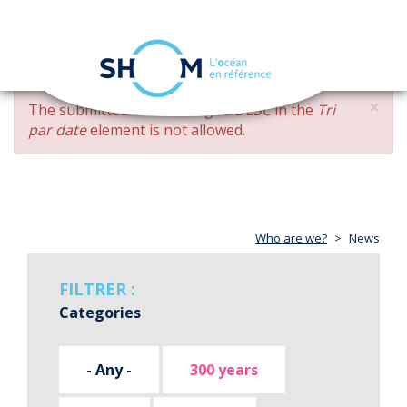
Cookies management panel
Toggle
navigation
Skip
×
ERROR
The submitted value
changed DESC
in the
Tri
to
MESSAGE
par date
element is not allowed.
main
content
Who are we?
News
FILTRER :
Categories
- Any -
300 years