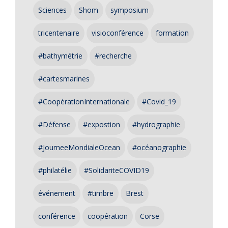
Sciences
Shom
symposium
tricentenaire
visioconférence
formation
#bathymétrie
#recherche
#cartesmarines
#CoopérationInternationale
#Covid_19
#Défense
#expostion
#hydrographie
#JourneeMondialeOcean
#océanographie
#philatélie
#SolidariteCOVID19
événement
#timbre
Brest
conférence
coopération
Corse