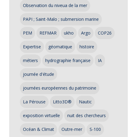
Observation du niveua de la mer
PAPI ; Saint-Malo ; submersion marine
PEM
REFMAR
ukho
Argo
COP26
Expertise
géomatique
histoire
métiers
hydrographie française
IA
journée d'étude
journées européennes du patrimoine
La Pérouse
Litto3D®
Nautic
exposition virtuelle
nuit des chercheurs
Océan & Climat
Outre-mer
S-100