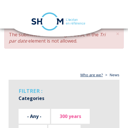
Cookies management panel
Toggle
navigation
Skip
×
ERROR
The submitted value
changed DESC
in the
Tri
to
MESSAGE
par date
element is not allowed.
main
content
Who are we?
News
FILTRER :
Categories
- Any -
300 years