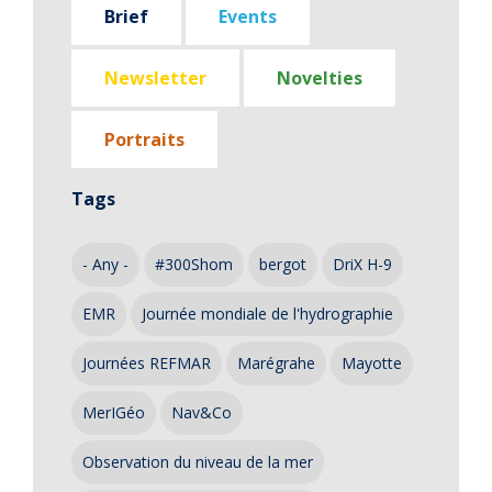
Brief
Events
Newsletter
Novelties
Portraits
Tags
- Any -
#300Shom
bergot
DriX H-9
EMR
Journée mondiale de l'hydrographie
Journées REFMAR
Marégrahe
Mayotte
MerIGéo
Nav&Co
Observation du niveau de la mer