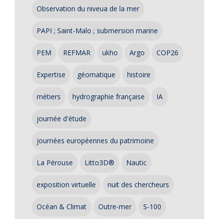
Observation du niveua de la mer
PAPI ; Saint-Malo ; submersion marine
PEM
REFMAR
ukho
Argo
COP26
Expertise
géomatique
histoire
métiers
hydrographie française
IA
journée d'étude
journées européennes du patrimoine
La Pérouse
Litto3D®
Nautic
exposition virtuelle
nuit des chercheurs
Océan & Climat
Outre-mer
S-100