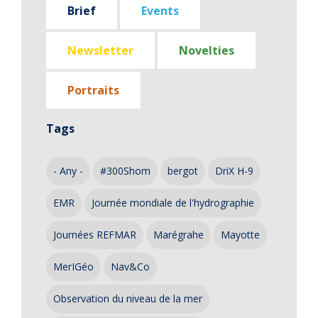
Brief
Events
Newsletter
Novelties
Portraits
Tags
- Any -
#300Shom
bergot
DriX H-9
EMR
Journée mondiale de l'hydrographie
Journées REFMAR
Marégrahe
Mayotte
MerIGéo
Nav&Co
Observation du niveau de la mer