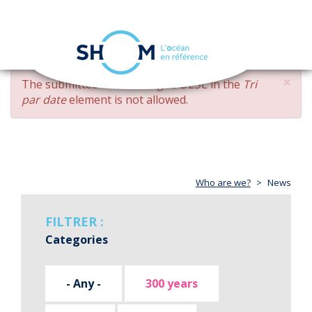
Cookies management panel
Toggle
navigation
Skip
×
ERROR
The submitted value
changed DESC
in the
Tri
to
MESSAGE
par date
element is not allowed.
main
content
Who are we?
News
FILTRER :
Categories
- Any -
300 years