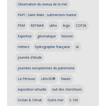
Observation du niveua de la mer
PAPI ; Saint-Malo ; submersion marine
PEM
REFMAR
ukho
Argo
COP26
Expertise
géomatique
histoire
métiers
hydrographie française
IA
journée d'étude
journées européennes du patrimoine
La Pérouse
Litto3D®
Nautic
exposition virtuelle
nuit des chercheurs
Océan & Climat
Outre-mer
S-100