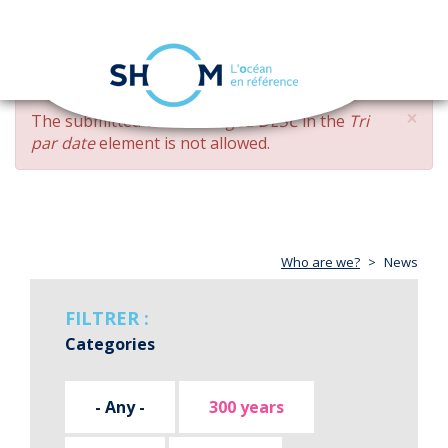
Cookies management panel
Toggle
navigation
Skip
×
ERROR
The submitted value
changed DESC
in the
Tri
to
MESSAGE
par date
element is not allowed.
main
content
Who are we?
News
FILTRER :
Categories
- Any -
300 years