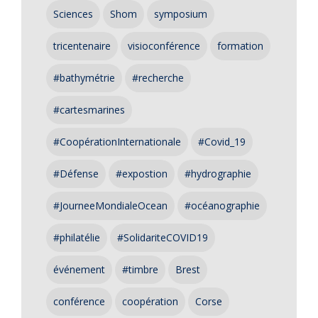
Sciences
Shom
symposium
tricentenaire
visioconférence
formation
#bathymétrie
#recherche
#cartesmarines
#CoopérationInternationale
#Covid_19
#Défense
#expostion
#hydrographie
#JourneeMondialeOcean
#océanographie
#philatélie
#SolidariteCOVID19
événement
#timbre
Brest
conférence
coopération
Corse