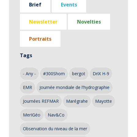
Brief
Events
Newsletter
Novelties
Portraits
Tags
- Any -
#300Shom
bergot
DriX H-9
EMR
Journée mondiale de l'hydrographie
Journées REFMAR
Marégrahe
Mayotte
MerIGéo
Nav&Co
Observation du niveau de la mer