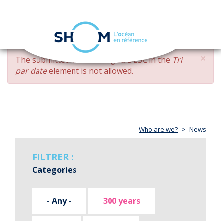
Cookies management panel
Toggle
navigation
Skip
×
ERROR
The submitted value
changed DESC
in the
Tri
to
MESSAGE
par date
element is not allowed.
main
content
Who are we?
News
FILTRER :
Categories
- Any -
300 years