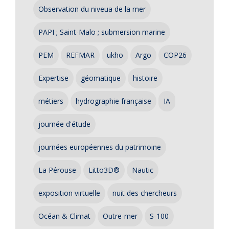
Observation du niveua de la mer
PAPI ; Saint-Malo ; submersion marine
PEM
REFMAR
ukho
Argo
COP26
Expertise
géomatique
histoire
métiers
hydrographie française
IA
journée d'étude
journées européennes du patrimoine
La Pérouse
Litto3D®
Nautic
exposition virtuelle
nuit des chercheurs
Océan & Climat
Outre-mer
S-100