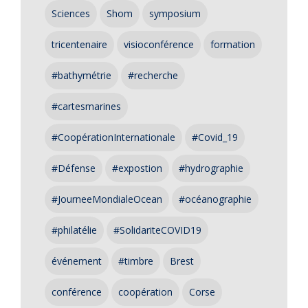
Sciences
Shom
symposium
tricentenaire
visioconférence
formation
#bathymétrie
#recherche
#cartesmarines
#CoopérationInternationale
#Covid_19
#Défense
#expostion
#hydrographie
#JourneeMondialeOcean
#océanographie
#philatélie
#SolidariteCOVID19
événement
#timbre
Brest
conférence
coopération
Corse