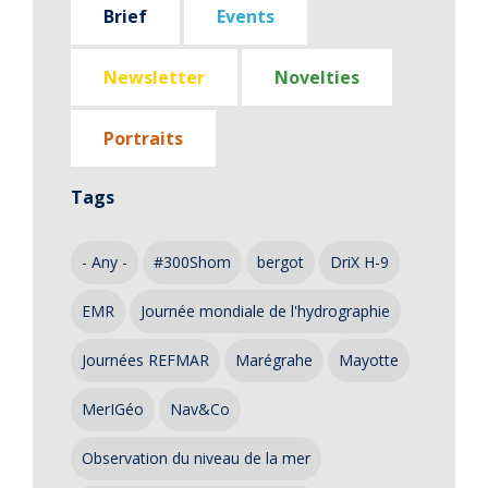
Brief
Events
Newsletter
Novelties
Portraits
Tags
- Any -
#300Shom
bergot
DriX H-9
EMR
Journée mondiale de l'hydrographie
Journées REFMAR
Marégrahe
Mayotte
MerIGéo
Nav&Co
Observation du niveau de la mer