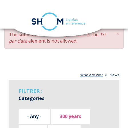
Cookies management panel
Toggle
navigation
Skip
×
ERROR
The submitted value
changed DESC
in the
Tri
to
MESSAGE
par date
element is not allowed.
main
content
Who are we?
News
FILTRER :
Categories
- Any -
300 years