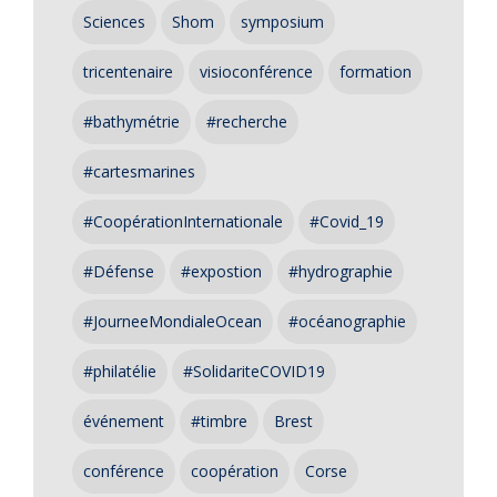
Sciences
Shom
symposium
tricentenaire
visioconférence
formation
#bathymétrie
#recherche
#cartesmarines
#CoopérationInternationale
#Covid_19
#Défense
#expostion
#hydrographie
#JourneeMondialeOcean
#océanographie
#philatélie
#SolidariteCOVID19
événement
#timbre
Brest
conférence
coopération
Corse