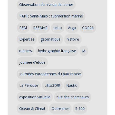
Observation du niveua de la mer
PAPI ; Saint-Malo ; submersion marine
PEM
REFMAR
ukho
Argo
COP26
Expertise
géomatique
histoire
métiers
hydrographie française
IA
journée d'étude
journées européennes du patrimoine
La Pérouse
Litto3D®
Nautic
exposition virtuelle
nuit des chercheurs
Océan & Climat
Outre-mer
S-100