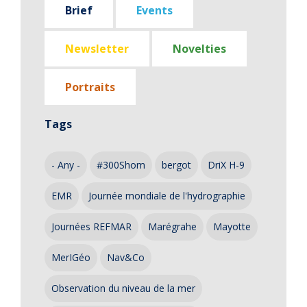
Brief
Events
Newsletter
Novelties
Portraits
Tags
- Any -
#300Shom
bergot
DriX H-9
EMR
Journée mondiale de l'hydrographie
Journées REFMAR
Marégrahe
Mayotte
MerIGéo
Nav&Co
Observation du niveau de la mer