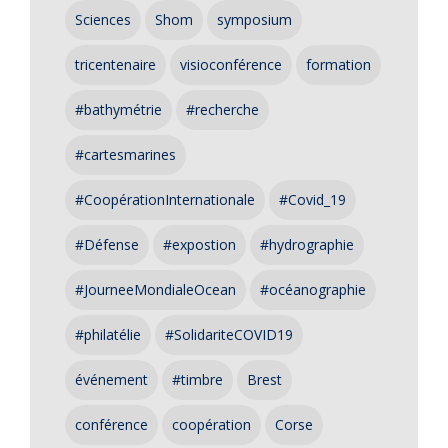
Sciences
Shom
symposium
tricentenaire
visioconférence
formation
#bathymétrie
#recherche
#cartesmarines
#CoopérationInternationale
#Covid_19
#Défense
#expostion
#hydrographie
#JourneeMondialeOcean
#océanographie
#philatélie
#SolidariteCOVID19
événement
#timbre
Brest
conférence
coopération
Corse