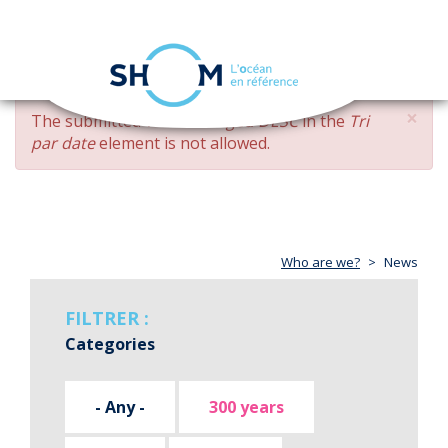
Cookies management panel
Toggle
navigation
Skip
×
ERROR
The submitted value
changed DESC
in the
Tri
to
MESSAGE
par date
element is not allowed.
main
content
Who are we?
News
FILTRER :
Categories
- Any -
300 years