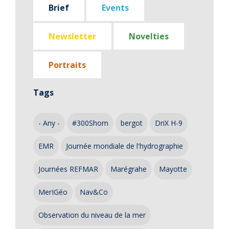
Brief
Events
Newsletter
Novelties
Portraits
Tags
- Any -
#300Shom
bergot
DriX H-9
EMR
Journée mondiale de l'hydrographie
Journées REFMAR
Marégrahe
Mayotte
MerIGéo
Nav&Co
Observation du niveau de la mer