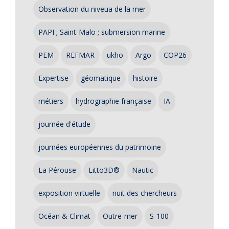
Observation du niveua de la mer
PAPI ; Saint-Malo ; submersion marine
PEM
REFMAR
ukho
Argo
COP26
Expertise
géomatique
histoire
métiers
hydrographie française
IA
journée d'étude
journées européennes du patrimoine
La Pérouse
Litto3D®
Nautic
exposition virtuelle
nuit des chercheurs
Océan & Climat
Outre-mer
S-100