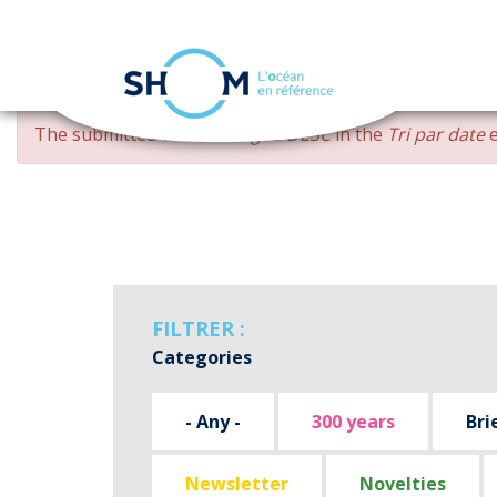
Cookies management panel
Skip
ERROR
The submitted value
changed DESC
in the
Tri par date
e
to
MESSAGE
main
content
FILTRER :
Categories
- Any -
300 years
Bri
Newsletter
Novelties