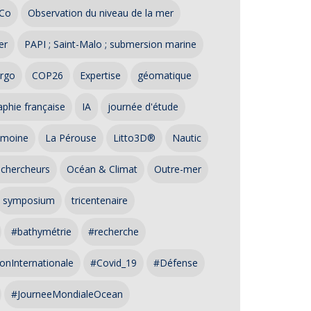
Co
Observation du niveau de la mer
er
PAPI ; Saint-Malo ; submersion marine
rgo
COP26
Expertise
géomatique
phie française
IA
journée d'étude
imoine
La Pérouse
Litto3D®
Nautic
 chercheurs
Océan & Climat
Outre-mer
symposium
tricentenaire
#bathymétrie
#recherche
onInternationale
#Covid_19
#Défense
#JourneeMondialeOcean