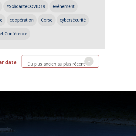
#SolidariteCOVID19
événement
ce
coopération
Corse
cybersécurité
ebConférence
ar date
Du plus ancien au plus récent