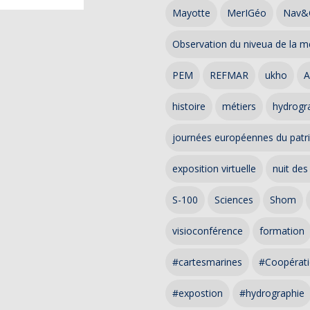
Mayotte
MerIGéo
Nav&
Observation du niveua de la m
PEM
REFMAR
ukho
A
histoire
métiers
hydrogra
journées européennes du patr
exposition virtuelle
nuit des
S-100
Sciences
Shom
visioconférence
formation
#cartesmarines
#Coopérati
#expostion
#hydrographie