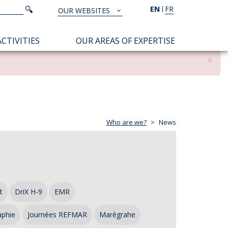
Search
EN
FR
Search
OUR WEBSITES
TOUS
NOS
CTIVITIES
OUR AREAS OF EXPERTISE
SITES
×
Who are we?
News
t
DriX H-9
EMR
aphie
Journées REFMAR
Marégrahe