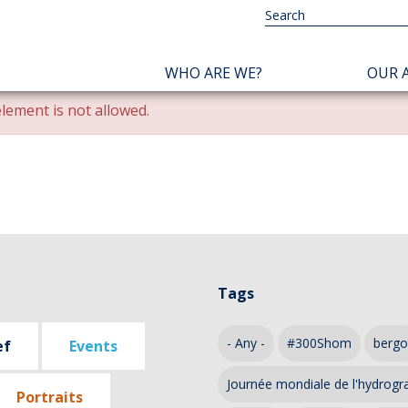
NAVIGATION
WHO ARE WE?
OUR A
PRINCIPALE
lement is not allowed.
Tags
- Any -
#300Shom
bergo
ef
Events
Journée mondiale de l'hydrogr
Portraits