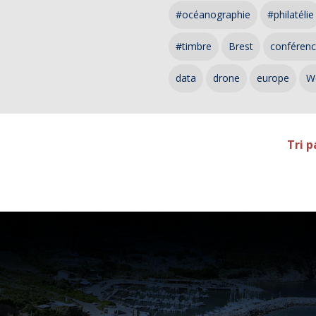
#océanographie
#philatélie
#timbre
Brest
conféren
data
drone
europe
W
Tri p