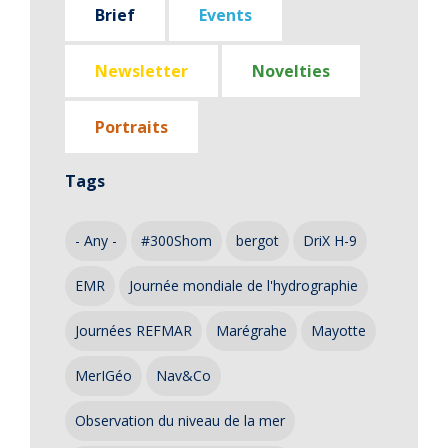
Brief
Events
Newsletter
Novelties
Portraits
Tags
- Any -
#300Shom
bergot
DriX H-9
EMR
Journée mondiale de l'hydrographie
Journées REFMAR
Marégrahe
Mayotte
MerIGéo
Nav&Co
Observation du niveau de la mer