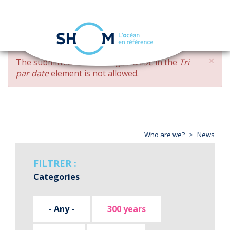
Cookies management panel
Toggle
navigation
Skip
×
ERROR
The submitted value
changed DESC
in the
Tri
to
MESSAGE
par date
element is not allowed.
main
content
Who are we?
News
FILTRER :
Categories
- Any -
300 years