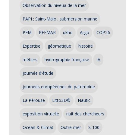
Observation du niveua de la mer
PAPI ; Saint-Malo ; submersion marine
PEM
REFMAR
ukho
Argo
COP26
Expertise
géomatique
histoire
métiers
hydrographie française
IA
journée d'étude
journées européennes du patrimoine
La Pérouse
Litto3D®
Nautic
exposition virtuelle
nuit des chercheurs
Océan & Climat
Outre-mer
S-100