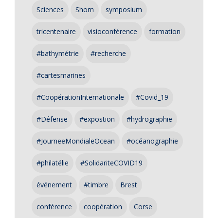
Sciences
Shom
symposium
tricentenaire
visioconférence
formation
#bathymétrie
#recherche
#cartesmarines
#CoopérationInternationale
#Covid_19
#Défense
#expostion
#hydrographie
#JourneeMondialeOcean
#océanographie
#philatélie
#SolidariteCOVID19
événement
#timbre
Brest
conférence
coopération
Corse