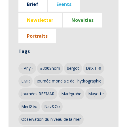
Brief
Events
Newsletter
Novelties
Portraits
Tags
- Any -
#300Shom
bergot
DriX H-9
EMR
Journée mondiale de l'hydrographie
Journées REFMAR
Marégrahe
Mayotte
MerIGéo
Nav&Co
Observation du niveau de la mer