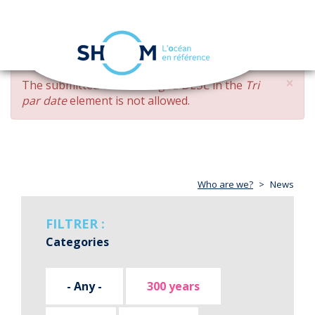
Cookies management panel
Toggle
navigation
Skip
×
ERROR
The submitted value
changed DESC
in the
Tri
to
MESSAGE
par date
element is not allowed.
main
content
Who are we?
News
FILTRER :
Categories
- Any -
300 years