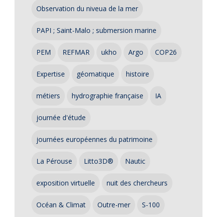
Observation du niveua de la mer
PAPI ; Saint-Malo ; submersion marine
PEM
REFMAR
ukho
Argo
COP26
Expertise
géomatique
histoire
métiers
hydrographie française
IA
journée d'étude
journées européennes du patrimoine
La Pérouse
Litto3D®
Nautic
exposition virtuelle
nuit des chercheurs
Océan & Climat
Outre-mer
S-100