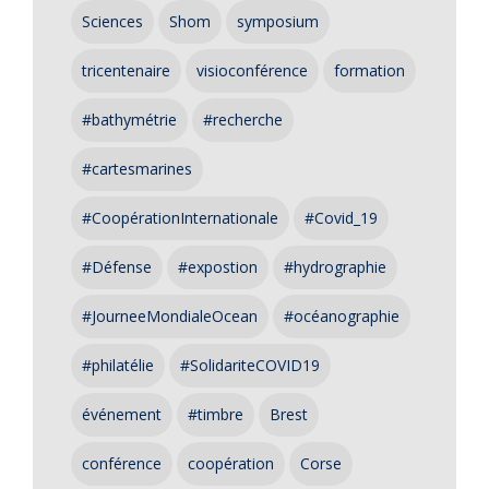
Sciences
Shom
symposium
tricentenaire
visioconférence
formation
#bathymétrie
#recherche
#cartesmarines
#CoopérationInternationale
#Covid_19
#Défense
#expostion
#hydrographie
#JourneeMondialeOcean
#océanographie
#philatélie
#SolidariteCOVID19
événement
#timbre
Brest
conférence
coopération
Corse