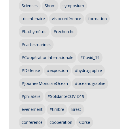
Sciences
Shom
symposium
tricentenaire
visioconférence
formation
#bathymétrie
#recherche
#cartesmarines
#CoopérationInternationale
#Covid_19
#Défense
#expostion
#hydrographie
#JourneeMondialeOcean
#océanographie
#philatélie
#SolidariteCOVID19
événement
#timbre
Brest
conférence
coopération
Corse