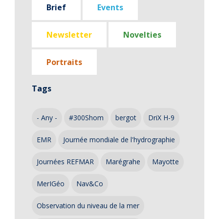
Brief
Events
Newsletter
Novelties
Portraits
Tags
- Any -
#300Shom
bergot
DriX H-9
EMR
Journée mondiale de l'hydrographie
Journées REFMAR
Marégrahe
Mayotte
MerIGéo
Nav&Co
Observation du niveau de la mer