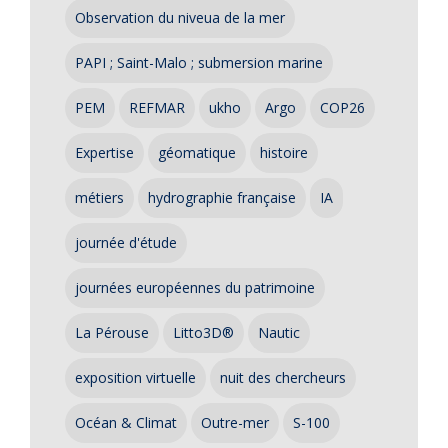
Observation du niveua de la mer
PAPI ; Saint-Malo ; submersion marine
PEM
REFMAR
ukho
Argo
COP26
Expertise
géomatique
histoire
métiers
hydrographie française
IA
journée d'étude
journées européennes du patrimoine
La Pérouse
Litto3D®
Nautic
exposition virtuelle
nuit des chercheurs
Océan & Climat
Outre-mer
S-100