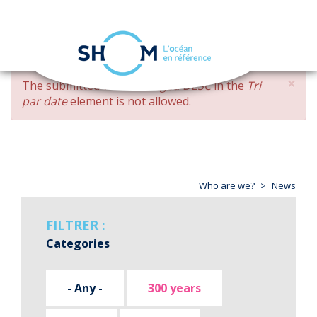
Cookies management panel
Toggle
navigation
Skip
×
ERROR
The submitted value
changed DESC
in the
Tri
to
MESSAGE
par date
element is not allowed.
main
content
Who are we?
News
FILTRER :
Categories
- Any -
300 years