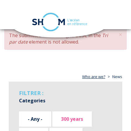
Cookies management panel
Toggle
navigation
Skip
×
ERROR
The submitted value
changed DESC
in the
Tri
to
MESSAGE
par date
element is not allowed.
main
content
Who are we?
News
FILTRER :
Categories
- Any -
300 years