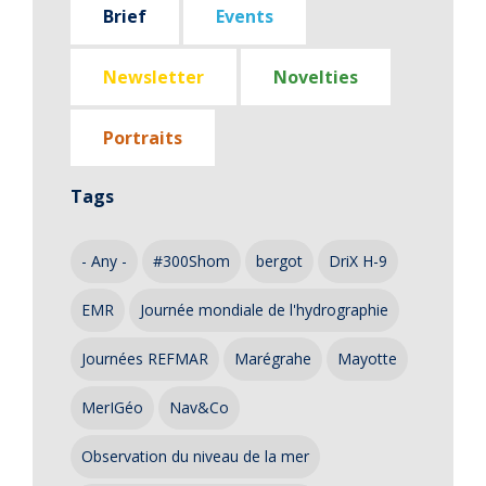
Brief
Events
Newsletter
Novelties
Portraits
Tags
- Any -
#300Shom
bergot
DriX H-9
EMR
Journée mondiale de l'hydrographie
Journées REFMAR
Marégrahe
Mayotte
MerIGéo
Nav&Co
Observation du niveau de la mer