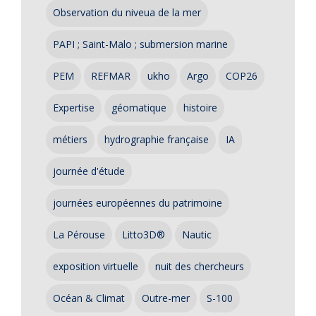
Observation du niveua de la mer
PAPI ; Saint-Malo ; submersion marine
PEM
REFMAR
ukho
Argo
COP26
Expertise
géomatique
histoire
métiers
hydrographie française
IA
journée d'étude
journées européennes du patrimoine
La Pérouse
Litto3D®
Nautic
exposition virtuelle
nuit des chercheurs
Océan & Climat
Outre-mer
S-100