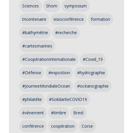
Sciences
Shom
symposium
tricentenaire
visioconférence
formation
#bathymétrie
#recherche
#cartesmarines
#CoopérationInternationale
#Covid_19
#Défense
#expostion
#hydrographie
#JourneeMondialeOcean
#océanographie
#philatélie
#SolidariteCOVID19
événement
#timbre
Brest
conférence
coopération
Corse