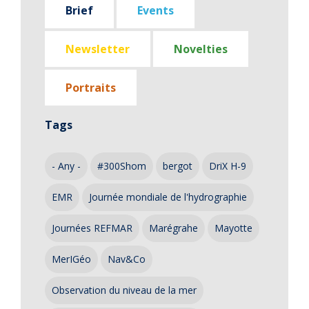
Brief
Events
Newsletter
Novelties
Portraits
Tags
- Any -
#300Shom
bergot
DriX H-9
EMR
Journée mondiale de l'hydrographie
Journées REFMAR
Marégrahe
Mayotte
MerIGéo
Nav&Co
Observation du niveau de la mer