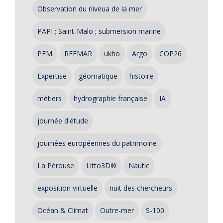
Observation du niveua de la mer
PAPI ; Saint-Malo ; submersion marine
PEM
REFMAR
ukho
Argo
COP26
Expertise
géomatique
histoire
métiers
hydrographie française
IA
journée d'étude
journées européennes du patrimoine
La Pérouse
Litto3D®
Nautic
exposition virtuelle
nuit des chercheurs
Océan & Climat
Outre-mer
S-100