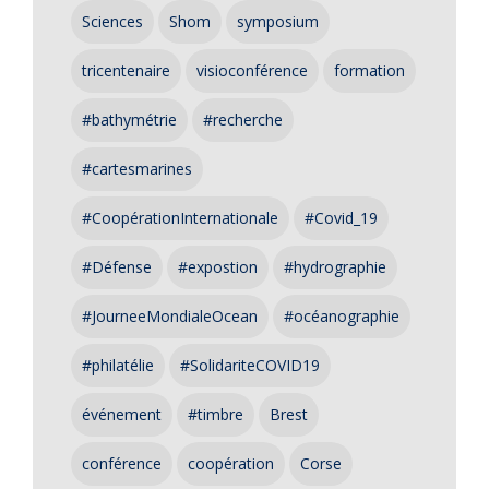
Sciences
Shom
symposium
tricentenaire
visioconférence
formation
#bathymétrie
#recherche
#cartesmarines
#CoopérationInternationale
#Covid_19
#Défense
#expostion
#hydrographie
#JourneeMondialeOcean
#océanographie
#philatélie
#SolidariteCOVID19
événement
#timbre
Brest
conférence
coopération
Corse