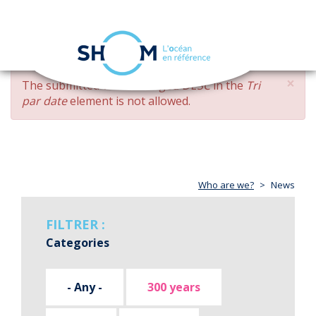
Cookies management panel
Toggle
navigation
Skip
×
ERROR
The submitted value
changed DESC
in the
Tri
to
MESSAGE
par date
element is not allowed.
main
content
Who are we?
News
FILTRER :
Categories
- Any -
300 years