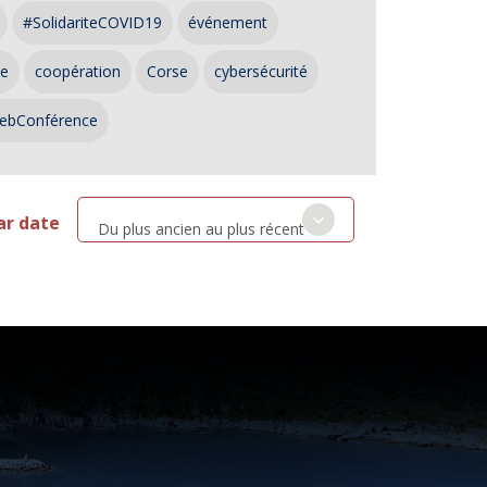
#SolidariteCOVID19
événement
ce
coopération
Corse
cybersécurité
ebConférence
ar date
Du plus ancien au plus récent