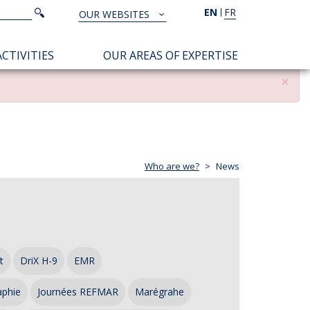
Search
EN
FR
Search
OUR WEBSITES
TOUS
NOS
CTIVITIES
OUR AREAS OF EXPERTISE
SITES
×
Who are we?
News
t
DriX H-9
EMR
aphie
Journées REFMAR
Marégrahe