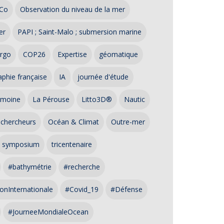
Co
Observation du niveau de la mer
er
PAPI ; Saint-Malo ; submersion marine
rgo
COP26
Expertise
géomatique
phie française
IA
journée d'étude
imoine
La Pérouse
Litto3D®
Nautic
 chercheurs
Océan & Climat
Outre-mer
symposium
tricentenaire
#bathymétrie
#recherche
onInternationale
#Covid_19
#Défense
#JourneeMondialeOcean