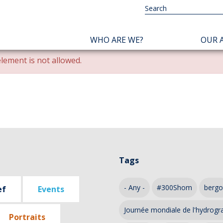
NAVIGATION
WHO ARE WE?
OUR A
PRINCIPALE
lement is not allowed.
Tags
- Any -
#300Shom
bergo
ef
Events
Journée mondiale de l'hydrogr
Portraits