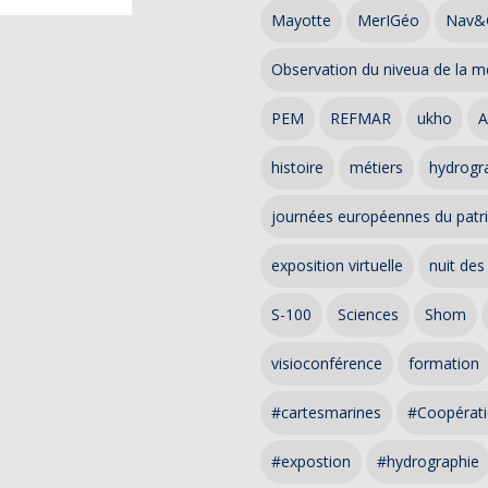
Mayotte
MerIGéo
Nav&
Observation du niveua de la m
PEM
REFMAR
ukho
A
histoire
métiers
hydrogra
journées européennes du patr
exposition virtuelle
nuit des
S-100
Sciences
Shom
visioconférence
formation
#cartesmarines
#Coopérati
#expostion
#hydrographie