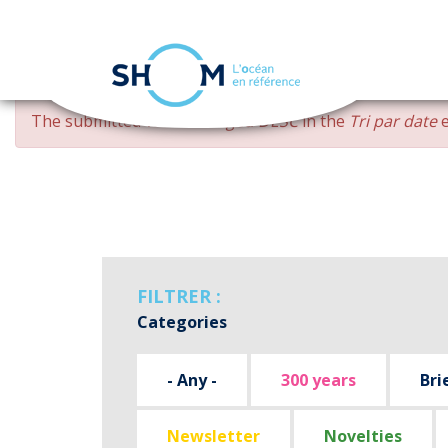
Cookies management panel
Skip
ERROR
The submitted value
changed DESC
in the
Tri par date
e
to
MESSAGE
main
content
FILTRER :
Categories
- Any -
300 years
Bri
Newsletter
Novelties