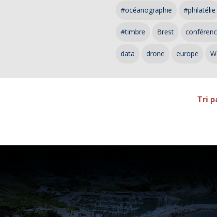
#océanographie
#philatélie
#timbre
Brest
conféren
data
drone
europe
W
Tri p