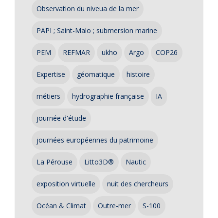
Observation du niveua de la mer
PAPI ; Saint-Malo ; submersion marine
PEM
REFMAR
ukho
Argo
COP26
Expertise
géomatique
histoire
métiers
hydrographie française
IA
journée d'étude
journées européennes du patrimoine
La Pérouse
Litto3D®
Nautic
exposition virtuelle
nuit des chercheurs
Océan & Climat
Outre-mer
S-100