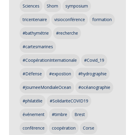
Sciences
Shom
symposium
tricentenaire
visioconférence
formation
#bathymétrie
#recherche
#cartesmarines
#CoopérationInternationale
#Covid_19
#Défense
#expostion
#hydrographie
#JourneeMondialeOcean
#océanographie
#philatélie
#SolidariteCOVID19
événement
#timbre
Brest
conférence
coopération
Corse