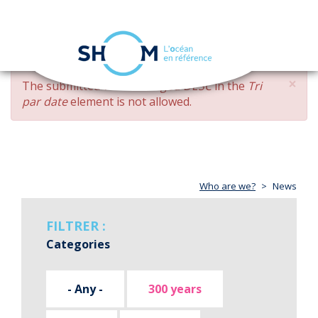
Cookies management panel
Toggle
navigation
Skip
×
ERROR
The submitted value
changed DESC
in the
Tri
to
MESSAGE
par date
element is not allowed.
main
content
Who are we?
News
FILTRER :
Categories
- Any -
300 years