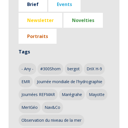
Brief
Events
Newsletter
Novelties
Portraits
Tags
- Any -
#300Shom
bergot
DriX H-9
EMR
Journée mondiale de l'hydrographie
Journées REFMAR
Marégrahe
Mayotte
MerIGéo
Nav&Co
Observation du niveau de la mer