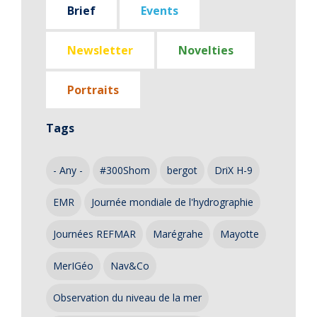
Brief
Events
Newsletter
Novelties
Portraits
Tags
- Any -
#300Shom
bergot
DriX H-9
EMR
Journée mondiale de l'hydrographie
Journées REFMAR
Marégrahe
Mayotte
MerIGéo
Nav&Co
Observation du niveau de la mer