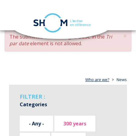
Cookies management panel
Toggle
navigation
Skip
×
ERROR
The submitted value
changed DESC
in the
Tri
to
MESSAGE
par date
element is not allowed.
main
content
Who are we?
News
FILTRER :
Categories
- Any -
300 years