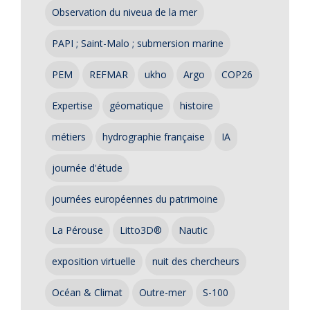
Observation du niveua de la mer
PAPI ; Saint-Malo ; submersion marine
PEM
REFMAR
ukho
Argo
COP26
Expertise
géomatique
histoire
métiers
hydrographie française
IA
journée d'étude
journées européennes du patrimoine
La Pérouse
Litto3D®
Nautic
exposition virtuelle
nuit des chercheurs
Océan & Climat
Outre-mer
S-100