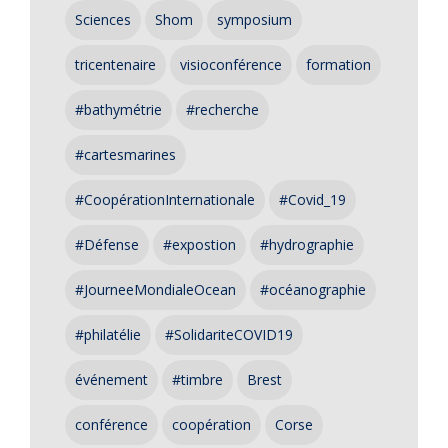
Sciences
Shom
symposium
tricentenaire
visioconférence
formation
#bathymétrie
#recherche
#cartesmarines
#CoopérationInternationale
#Covid_19
#Défense
#expostion
#hydrographie
#JourneeMondialeOcean
#océanographie
#philatélie
#SolidariteCOVID19
événement
#timbre
Brest
conférence
coopération
Corse