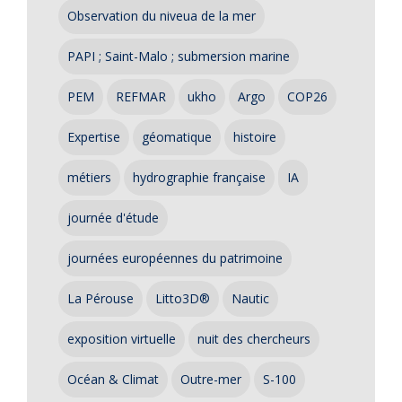
Observation du niveua de la mer
PAPI ; Saint-Malo ; submersion marine
PEM
REFMAR
ukho
Argo
COP26
Expertise
géomatique
histoire
métiers
hydrographie française
IA
journée d'étude
journées européennes du patrimoine
La Pérouse
Litto3D®
Nautic
exposition virtuelle
nuit des chercheurs
Océan & Climat
Outre-mer
S-100