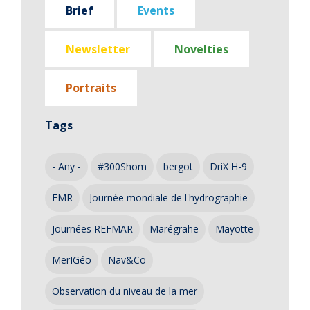
Brief
Events
Newsletter
Novelties
Portraits
Tags
- Any -
#300Shom
bergot
DriX H-9
EMR
Journée mondiale de l'hydrographie
Journées REFMAR
Marégrahe
Mayotte
MerIGéo
Nav&Co
Observation du niveau de la mer