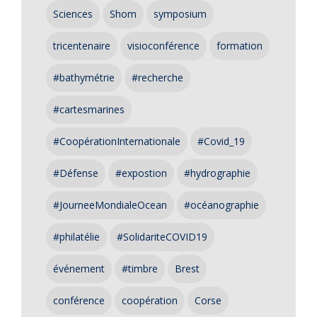
Sciences
Shom
symposium
tricentenaire
visioconférence
formation
#bathymétrie
#recherche
#cartesmarines
#CoopérationInternationale
#Covid_19
#Défense
#expostion
#hydrographie
#JourneeMondialeOcean
#océanographie
#philatélie
#SolidariteCOVID19
événement
#timbre
Brest
conférence
coopération
Corse