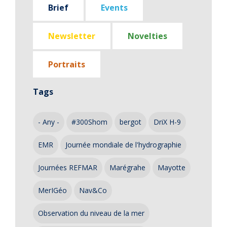
Brief
Events
Newsletter
Novelties
Portraits
Tags
- Any -
#300Shom
bergot
DriX H-9
EMR
Journée mondiale de l'hydrographie
Journées REFMAR
Marégrahe
Mayotte
MerIGéo
Nav&Co
Observation du niveau de la mer