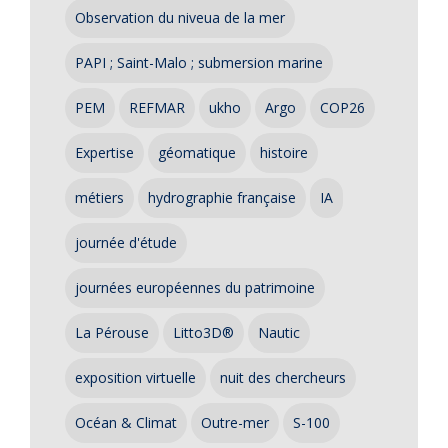
Observation du niveua de la mer
PAPI ; Saint-Malo ; submersion marine
PEM
REFMAR
ukho
Argo
COP26
Expertise
géomatique
histoire
métiers
hydrographie française
IA
journée d'étude
journées européennes du patrimoine
La Pérouse
Litto3D®
Nautic
exposition virtuelle
nuit des chercheurs
Océan & Climat
Outre-mer
S-100