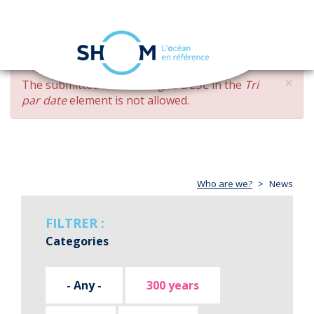
Cookies management panel
Toggle
navigation
Skip
×
ERROR
The submitted value
changed DESC
in the
Tri
to
MESSAGE
par date
element is not allowed.
main
content
Who are we?
News
FILTRER :
Categories
- Any -
300 years