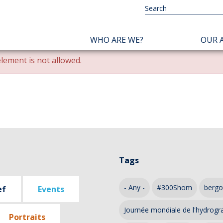
NAVIGATION
WHO ARE WE?
OUR A
PRINCIPALE
lement is not allowed.
Tags
- Any -
#300Shom
bergo
ef
Events
Journée mondiale de l'hydrogr
Portraits