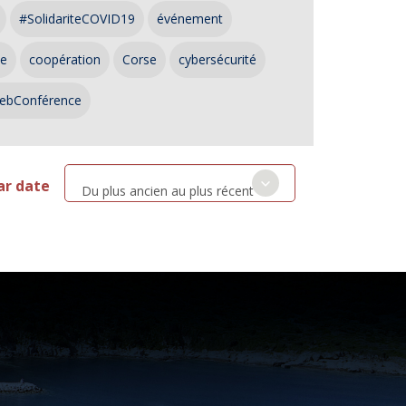
#SolidariteCOVID19
événement
ce
coopération
Corse
cybersécurité
ebConférence
ar date
Du plus ancien au plus récent