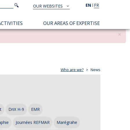
Search
EN
FR
Search
OUR WEBSITES
TOUS
NOS
CTIVITIES
OUR AREAS OF EXPERTISE
SITES
×
Who are we?
News
t
DriX H-9
EMR
aphie
Journées REFMAR
Marégrahe