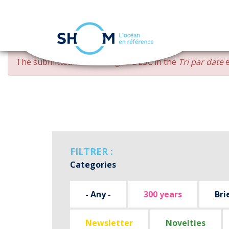
Cookies management panel
Skip
ERROR
The submitted value
changed DESC
in the
Tri par date
e
to
MESSAGE
main
content
FILTRER :
Categories
- Any -
300 years
Bri
Newsletter
Novelties