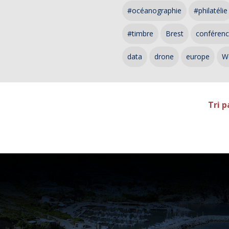
#océanographie
#philatélie
#timbre
Brest
conféren
data
drone
europe
W
Tri p