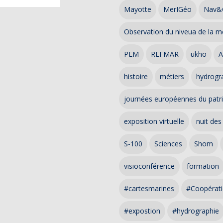
Mayotte
MerIGéo
Nav&
Observation du niveua de la m
PEM
REFMAR
ukho
A
histoire
métiers
hydrogra
journées européennes du patr
exposition virtuelle
nuit des
S-100
Sciences
Shom
visioconférence
formation
#cartesmarines
#Coopérati
#expostion
#hydrographie