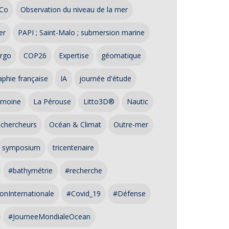
Co
Observation du niveau de la mer
er
PAPI ; Saint-Malo ; submersion marine
rgo
COP26
Expertise
géomatique
phie française
IA
journée d'étude
imoine
La Pérouse
Litto3D®
Nautic
 chercheurs
Océan & Climat
Outre-mer
symposium
tricentenaire
#bathymétrie
#recherche
onInternationale
#Covid_19
#Défense
#JourneeMondialeOcean