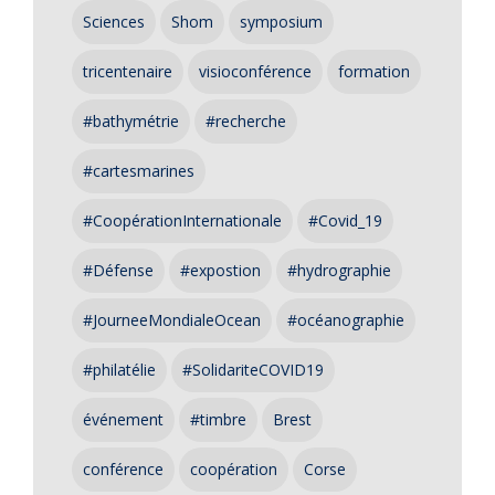
Sciences
Shom
symposium
tricentenaire
visioconférence
formation
#bathymétrie
#recherche
#cartesmarines
#CoopérationInternationale
#Covid_19
#Défense
#expostion
#hydrographie
#JourneeMondialeOcean
#océanographie
#philatélie
#SolidariteCOVID19
événement
#timbre
Brest
conférence
coopération
Corse