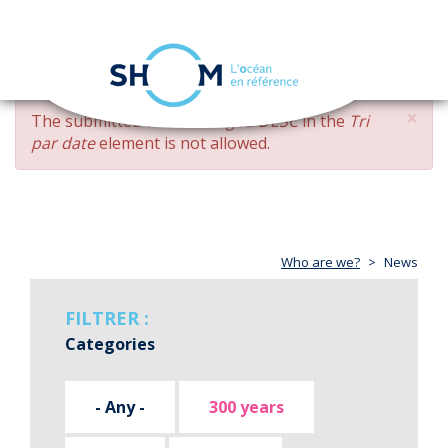
Cookies management panel
Toggle
navigation
Skip
×
ERROR
The submitted value
changed DESC
in the
Tri
to
MESSAGE
par date
element is not allowed.
main
content
Who are we?
News
FILTRER :
Categories
- Any -
300 years