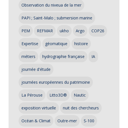
Observation du niveua de la mer
PAPI ; Saint-Malo ; submersion marine
PEM
REFMAR
ukho
Argo
COP26
Expertise
géomatique
histoire
métiers
hydrographie française
IA
journée d'étude
journées européennes du patrimoine
La Pérouse
Litto3D®
Nautic
exposition virtuelle
nuit des chercheurs
Océan & Climat
Outre-mer
S-100