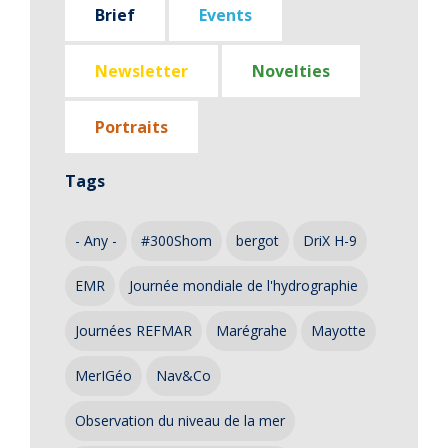
Brief
Events
Newsletter
Novelties
Portraits
Tags
- Any -
#300Shom
bergot
DriX H-9
EMR
Journée mondiale de l'hydrographie
Journées REFMAR
Marégrahe
Mayotte
MerIGéo
Nav&Co
Observation du niveau de la mer