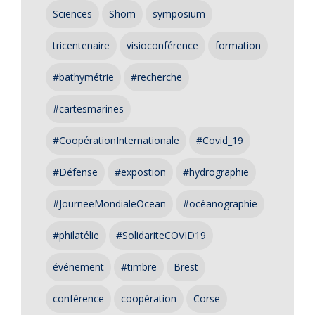
Sciences
Shom
symposium
tricentenaire
visioconférence
formation
#bathymétrie
#recherche
#cartesmarines
#CoopérationInternationale
#Covid_19
#Défense
#expostion
#hydrographie
#JourneeMondialeOcean
#océanographie
#philatélie
#SolidariteCOVID19
événement
#timbre
Brest
conférence
coopération
Corse