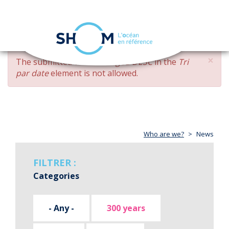
Cookies management panel
Toggle
navigation
Skip
×
ERROR
The submitted value
changed DESC
in the
Tri
to
MESSAGE
par date
element is not allowed.
main
content
Who are we?
News
FILTRER :
Categories
- Any -
300 years