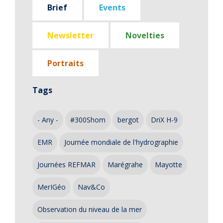
Brief
Events
Newsletter
Novelties
Portraits
Tags
- Any -
#300Shom
bergot
DriX H-9
EMR
Journée mondiale de l'hydrographie
Journées REFMAR
Marégrahe
Mayotte
MerIGéo
Nav&Co
Observation du niveau de la mer