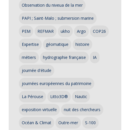
Observation du niveua de la mer
PAPI ; Saint-Malo ; submersion marine
PEM
REFMAR
ukho
Argo
COP26
Expertise
géomatique
histoire
métiers
hydrographie française
IA
journée d'étude
journées européennes du patrimoine
La Pérouse
Litto3D®
Nautic
exposition virtuelle
nuit des chercheurs
Océan & Climat
Outre-mer
S-100