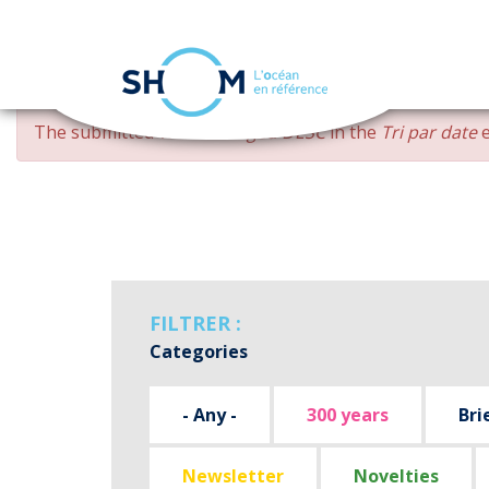
Cookies management panel
Skip
ERROR
The submitted value
changed DESC
in the
Tri par date
e
to
MESSAGE
main
content
FILTRER :
Categories
- Any -
300 years
Bri
Newsletter
Novelties