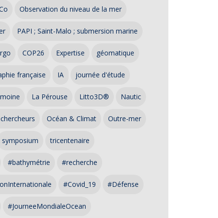
Co
Observation du niveau de la mer
er
PAPI ; Saint-Malo ; submersion marine
rgo
COP26
Expertise
géomatique
phie française
IA
journée d'étude
imoine
La Pérouse
Litto3D®
Nautic
 chercheurs
Océan & Climat
Outre-mer
symposium
tricentenaire
#bathymétrie
#recherche
onInternationale
#Covid_19
#Défense
#JourneeMondialeOcean