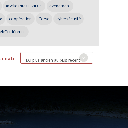
#SolidariteCOVID19
événement
ce
coopération
Corse
cybersécurité
ebConférence
ar date
Du plus ancien au plus récent