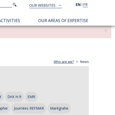
Search
EN
FR
Search
OUR WEBSITES
TOUS
NOS
CTIVITIES
OUR AREAS OF EXPERTISE
SITES
×
Who are we?
News
t
DriX H-9
EMR
aphie
Journées REFMAR
Marégrahe