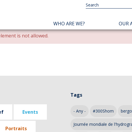
NAVIGATION
WHO ARE WE?
OUR A
PRINCIPALE
lement is not allowed.
Tags
- Any -
#300Shom
bergo
ef
Events
Journée mondiale de l'hydrogr
Portraits