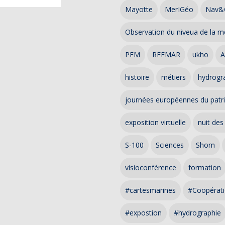
Mayotte
MerIGéo
Nav&
Observation du niveua de la m
PEM
REFMAR
ukho
A
histoire
métiers
hydrogra
journées européennes du patr
exposition virtuelle
nuit des
S-100
Sciences
Shom
visioconférence
formation
#cartesmarines
#Coopérati
#expostion
#hydrographie