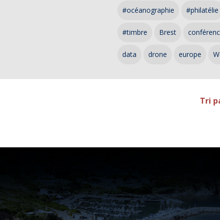
#océanographie
#philatélie
#timbre
Brest
conféren
data
drone
europe
W
Tri p