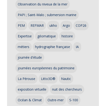
Observation du niveua de la mer
PAPI ; Saint-Malo ; submersion marine
PEM
REFMAR
ukho
Argo
COP26
Expertise
géomatique
histoire
métiers
hydrographie française
IA
journée d'étude
journées européennes du patrimoine
La Pérouse
Litto3D®
Nautic
exposition virtuelle
nuit des chercheurs
Océan & Climat
Outre-mer
S-100