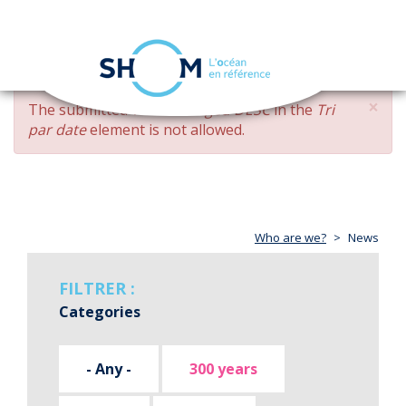
Cookies management panel
Toggle
navigation
Skip
×
ERROR
The submitted value
changed DESC
in the
Tri
to
MESSAGE
par date
element is not allowed.
main
content
Who are we?
News
FILTRER :
Categories
- Any -
300 years