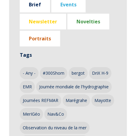
Brief
Events
Newsletter
Novelties
Portraits
Tags
- Any -
#300Shom
bergot
DriX H-9
EMR
Journée mondiale de l'hydrographie
Journées REFMAR
Marégrahe
Mayotte
MerIGéo
Nav&Co
Observation du niveau de la mer