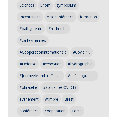
Sciences
Shom
symposium
tricentenaire
visioconférence
formation
#bathymétrie
#recherche
#cartesmarines
#CoopérationInternationale
#Covid_19
#Défense
#expostion
#hydrographie
#JourneeMondialeOcean
#océanographie
#philatélie
#SolidariteCOVID19
événement
#timbre
Brest
conférence
coopération
Corse