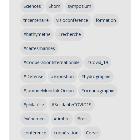
Sciences
Shom
symposium
tricentenaire
visioconférence
formation
#bathymétrie
#recherche
#cartesmarines
#CoopérationInternationale
#Covid_19
#Défense
#expostion
#hydrographie
#JourneeMondialeOcean
#océanographie
#philatélie
#SolidariteCOVID19
événement
#timbre
Brest
conférence
coopération
Corse