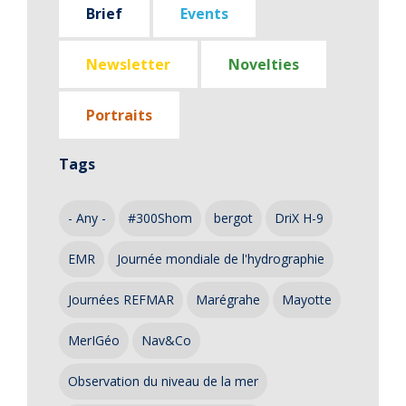
Brief
Events
Newsletter
Novelties
Portraits
Tags
- Any -
#300Shom
bergot
DriX H-9
EMR
Journée mondiale de l'hydrographie
Journées REFMAR
Marégrahe
Mayotte
MerIGéo
Nav&Co
Observation du niveau de la mer