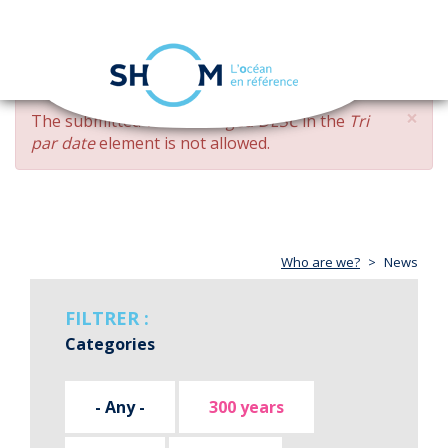
Cookies management panel
Toggle
navigation
Skip
×
ERROR
The submitted value
changed DESC
in the
Tri
to
MESSAGE
par date
element is not allowed.
main
content
Who are we?
News
FILTRER :
Categories
- Any -
300 years