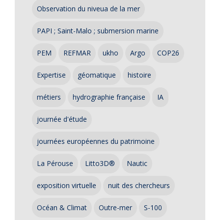
Observation du niveua de la mer
PAPI ; Saint-Malo ; submersion marine
PEM
REFMAR
ukho
Argo
COP26
Expertise
géomatique
histoire
métiers
hydrographie française
IA
journée d'étude
journées européennes du patrimoine
La Pérouse
Litto3D®
Nautic
exposition virtuelle
nuit des chercheurs
Océan & Climat
Outre-mer
S-100