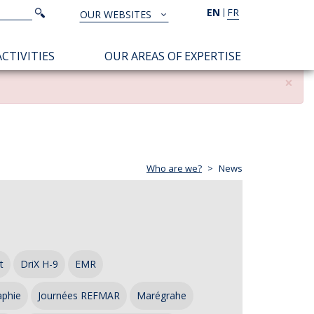
Search
EN
FR
Search
OUR WEBSITES
TOUS
NOS
CTIVITIES
OUR AREAS OF EXPERTISE
SITES
×
Who are we?
News
t
DriX H-9
EMR
aphie
Journées REFMAR
Marégrahe