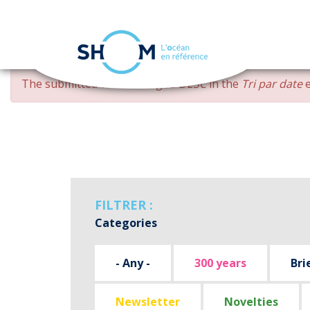
Cookies management panel
Skip
ERROR
The submitted value
changed DESC
in the
Tri par date
e
to
MESSAGE
main
content
FILTRER :
Categories
- Any -
300 years
Bri
Newsletter
Novelties