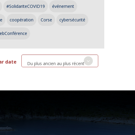
#SolidariteCOVID19
événement
ce
coopération
Corse
cybersécurité
ebConférence
ar date
Du plus ancien au plus récent