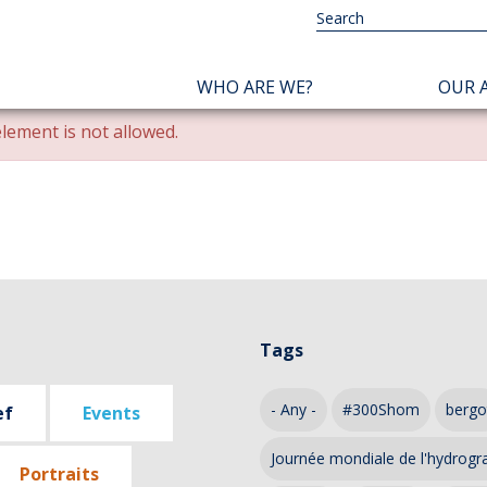
NAVIGATION
WHO ARE WE?
OUR A
PRINCIPALE
lement is not allowed.
Tags
- Any -
#300Shom
bergo
ef
Events
Journée mondiale de l'hydrogr
Portraits