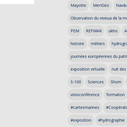
Mayotte
MerIGéo
Nav&
Observation du niveua de la m
PEM
REFMAR
ukho
A
histoire
métiers
hydrogra
journées européennes du patr
exposition virtuelle
nuit des
S-100
Sciences
Shom
visioconférence
formation
#cartesmarines
#Coopérati
#expostion
#hydrographie