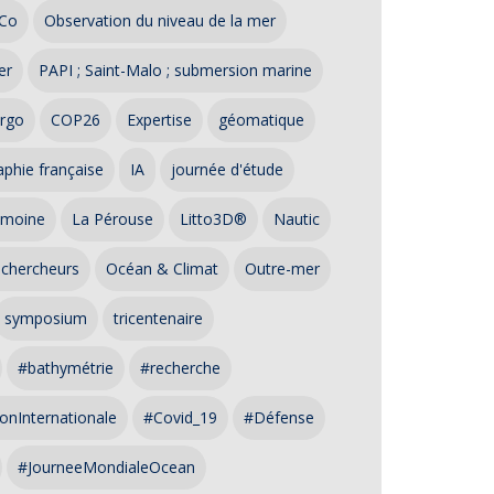
Co
Observation du niveau de la mer
er
PAPI ; Saint-Malo ; submersion marine
rgo
COP26
Expertise
géomatique
phie française
IA
journée d'étude
imoine
La Pérouse
Litto3D®
Nautic
 chercheurs
Océan & Climat
Outre-mer
symposium
tricentenaire
#bathymétrie
#recherche
onInternationale
#Covid_19
#Défense
#JourneeMondialeOcean